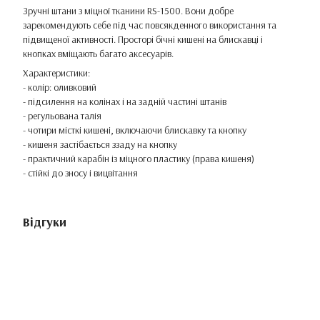
Зручні штани з міцної тканини RS-1500. Вони добре
зарекомендують себе під час повсякденного використання та
підвищеної активності. Просторі бічні кишені на блискавці і
кнопках вміщають багато аксесуарів.
Характеристики:
- колір: оливковий
- підсилення на колінах і на задній частині штанів
- регульована талія
- ​​чотири місткі кишені, включаючи блискавку та кнопку
- кишеня застібається ззаду на кнопку
- практичний карабін із міцного пластику (права кишеня)
- стійкі до зносу і вицвітання
Відгуки