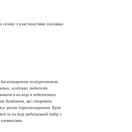
о сезону з властивостями поплавка
 багатошаровою поліуретановою
мовах, особливо любителів
риматися на воді в небезпечних
нів бульбашок, які створюють
ижує ризик переохолодження.
Крім
лі та на воді рибальський набір з
 елементами.