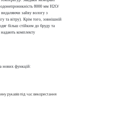
водонепроникність 8000 мм H2O/
, видаляючи зайву вологу з
гу та вітру).
Крім того, зовнішній
яг більш стійким до бруду та
 надають комплекту
а нових функцій:
дину рукавів під час використання