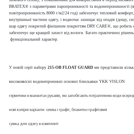
BRATEX® з параметрами паропроникності та водонепроникності (
повітропроникність 8000 г/м2/24 год) забезпечує тепловий комфорт
внутрішньої частини одягу, і водночас захищає від опадів (дощу, сні
шар одягу покритий фінішним покриттям DRY CARE®, що робить од
забезпечує ще кращий захист від вологи.
Багато практичних рішень
функціональний характер.
У новій серії набору
215-OB FLOAT GUARD
ми представили кільк
високоякісні водонепроникні основні блискавки YKK VISLON
герметики в манжетах рукавів, які запобігають потраплянню води всере
нові колірні варіанти: олива і графіт;
блакитно-графітовий
сумка для одягу в комплекті