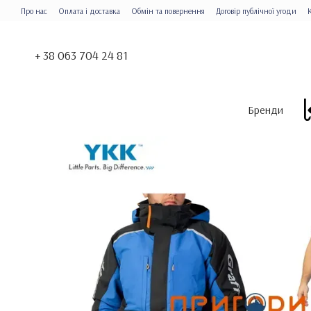
Перейти до основного контенту
Про нас
Оплата і доставка
Обмін та повернення
Договір публічної угоди
+ 38 063 704 24 81
Бренди