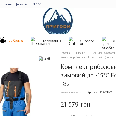
Укр
Рус
Контактна інформація
Рибалка
Полювання
Outdoor
Д
Головна
Рибалка
Одяг для риболовлі
Комплект риболовний FLOAT GUARD (поплавок) 
Комплект риболовн
зимовий до -15*С Ed
182
Немає в наявності
Артикул: 215-OB-15
21 579 грн