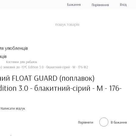
Бажання
Вхід
Порівняння
ля улюбленців
Костюми для рибалок
зимовий до -15*С Edition 3.0 - блакитний-сірий - M - 176-182
ий FLOAT GUARD (поплавок)
ition 3.0 - блакитний-сірий - M - 176-
Написати відгук
Порівняти
В бажання