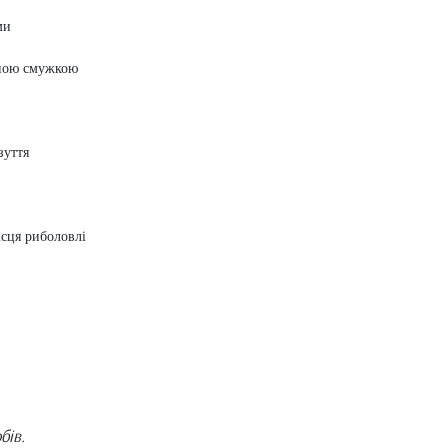
ми
сною смужкою
зуття
ісця риболовлі
бів.