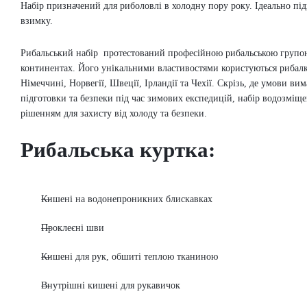
Набір призначений для риболовлі в холодну пору року.
Ідеально під
взимку.
Рибальський набір протестований професійною рибальською групою
континентах.
Його унікальними властивостями користуються рибалк
Німеччині, Норвегії, Швеції, Ірландії та Чехії.
Скрізь, де умови вим
підготовки та безпеки під час зимових експедицій, набір водозмі
рішенням для захисту від холоду та безпеки.
Рибальська куртка:
Кишені на водонепроникних блискавках
Проклеєні шви
Кишені для рук, обшиті теплою тканиною
Внутрішні кишені для рукавичок