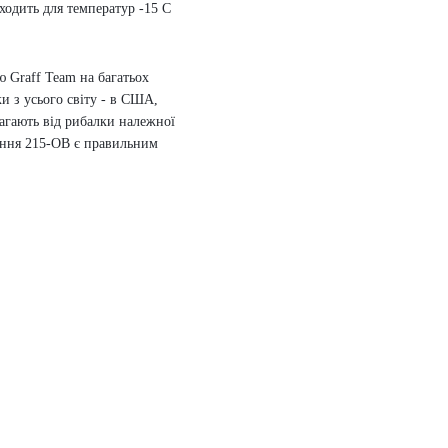
ходить для температур -15 С
 Graff Team на багатьох
и з усього світу - в США,
агають від рибалки належної
щення 215-OB є правильним