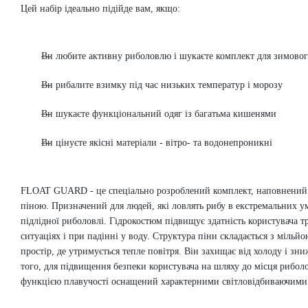
Цей набір ідеально підійде вам, якщо:
Ви любите активну риболовлю і шукаєте комплект для зимовог
Ви рибалите взимку під час низьких температур і морозу
Ви шукаєте функціональний одяг із багатьма кишенями
Ви цінуєте якісні матеріали - вітро- та водонепроникні
FLOAT GUARD - це спеціально розроблений комплект, наповнений
піною.
Призначений для людей, які ловлять рибу в екстремальних у
підлідної риболовлі.
Гідрокостюм підвищує здатність користувача т
ситуаціях і при падінні у воду.
Структура піни складається з мільйо
простір, де утримується тепле повітря.
Він захищає від холоду і зн
того, для підвищення безпеки користувача на шляху до місця риболов
функцією плавучості оснащений характерними світловідбиваючими