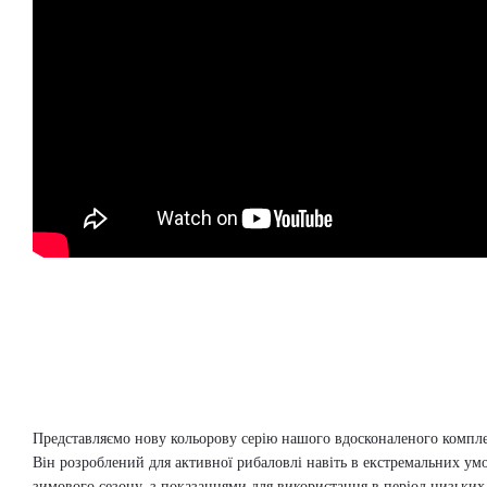
Представляємо нову кольорову серію нашого вдосконаленого ком
Він
розроблений для активної рибаловлі навіть в екстремальних ум
зимового сезону, з показаннями для використання в період низьких