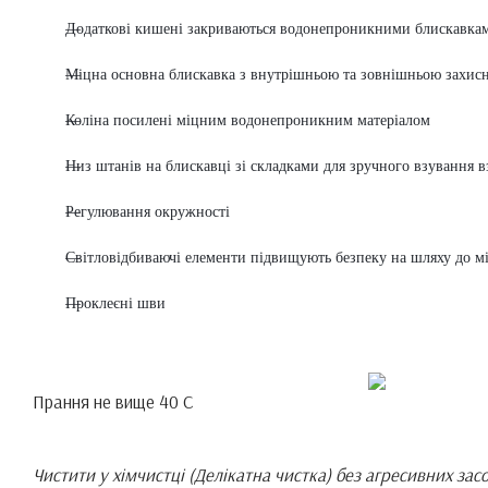
Додаткові кишені закриваються водонепроникними блискавка
Міцна основна блискавка з внутрішньою та зовнішньою захи
Коліна посилені міцним водонепроникним матеріалом
Низ штанів на блискавці зі складками для зручного взування в
Регулювання окружності
Світловідбиваючі елементи підвищують безпеку на шляху до м
Проклеєні шви
Прання не вище 40 С
Чистити у хімчистці (Делікатна чистка) без агресивних засо