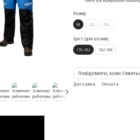
%
Увійти
для відображення накопичу
Розмір
M
2XL
3XL
Зріст (для штанів)
176-182
182-188
Повідомити, коли з'явить
Доставка
Оплата