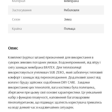
Матеріал
мембрана
Застосування
Риболовля
Сезон
Зима
Країна
Польща
Опис
Комплект (куртка і штани) призначений для використання в
суворих зимових погодних умовах. Водонепроникний, від вітру і
снігу захищає мембрана BRATEX. Для теплоізоляції
використовується утеплювач SUB ZERO, який забезпечує тепловий
комфорт і захищає від переохолодження. Додатковий захист від
вологи і бруду здійснює оздоблення DRY CARE. Завдяки
використанню цих технологій, вага костюма була полегшена,
зберігаючи при цьому свої основні характеристики. Це унікальний
набір з функцією плавучості, наповнений багатошаровим
пінополіуретаном, що підвищує здатність користувача триматись
на воді деякий час в надзвичайних ситуаціях.