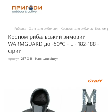
Рибалка
Одяг для риболовлі
Костюми для рибалок
Костюм риб
Костюм рибальський зимовий
WARMGUARD до -50*С - L - 182-188 -
сірий
Артикул:
217-O-B
Написати відгук