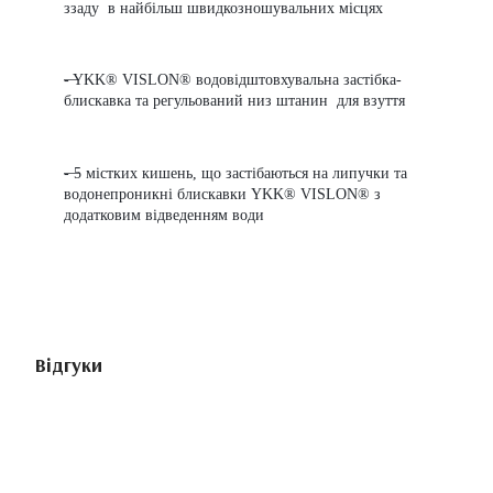
ззаду в найбільш швидкозношувальних місцях
- YKK® VISLON® водовідштовхувальна застібка-
блискавка та
регульований низ штанин для взуття
- 5 містких кишень, що застібаються на липучки та
водонепроникні блискавки YKK® VISLON® з
додатковим відведенням води
Відгуки