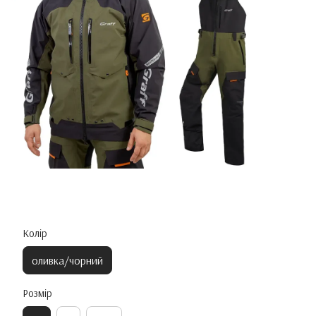
Колір
оливка/чорний
Розмір