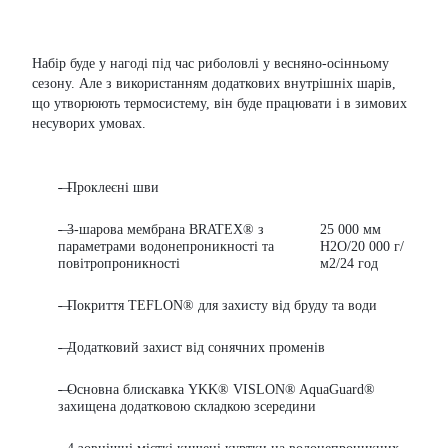
Набір буде у нагоді під час риболовлі у весняно-осінньому
сезону.
Але з використанням додаткових внутрішніх шарів,
що утворюють термосистему, він буде працювати і в зимових
несуворих умовах.
- Проклеєні шви
- 3-шарова мембрана BRATEX® з
25 000 мм
параметрами водонепроникності та
H2O/20 000 г/
повітропроникності
м2/24 год
- Покриття TEFLON® для захисту від бруду та води
- Додатковий захист від сонячних променів
- Основна блискавка YKK® VISLON® AquaGuard®
захищена додатковою складкою зсередини