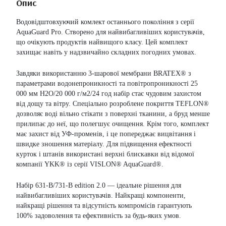
Опис
Водовідштовхуючий комлект останнього покоління з серії
AquaGuard Pro.
Створено для найвибагливіших користувачів,
що очікують продуктів найвищого класу. Цей комплект
захищає навіть у надзвичайно складних погодних умовах.
Завдяки використанню 3-шарової мембрани BRATEX® з
параметрами водонепроникності та повітропроникності 25
000 мм H2O/20 000 г/м2/24 год набір стає чудовим захистом
від дощу та вітру.
Спеціально розроблене покриття TEFLON®
дозволяє воді вільно стікати з поверхні тканини, а бруд менше
прилипає до неї, що полегшує очищення.
Крім того, комплект
має захист від УФ-променів, і це попереджає вицвітання і
швидке зношення матеріалу.
Для підвищення ефектності
курток і штанів використані верхні блискавки від відомої
компанії YKK® із серії VISLON® AquaGuard®.
Набір 631-B/731-B edition 2.0 — ідеальне рішення для
найвибагливіших користувачів.
Найкращі компоненти,
найкращі рішення та відсутність компромісів гарантують
100% задоволення та ефективність за будь-яких умов.