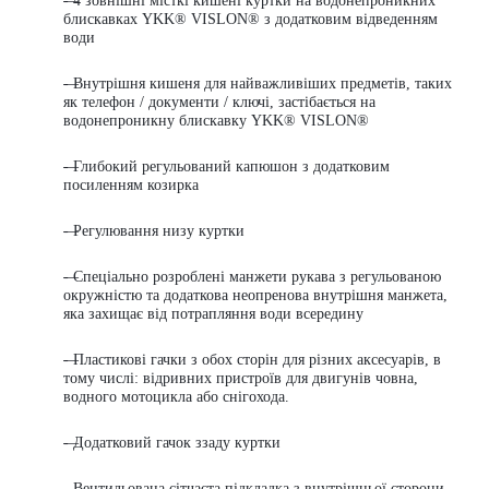
- 4 зовнішні місткі кишені куртки на водонепроникних
блискавках YKK® VISLON® з додатковим відведенням
води
- Внутрішня кишеня для найважливіших предметів, таких
як телефон / документи / ключі, застібається на
водонепроникну блискавку YKK® VISLON®
- Глибокий регульований капюшон з додатковим
посиленням козирка
- Регулювання низу куртки
- Спеціально розроблені манжети рукава з регульованою
окружністю та додаткова неопренова внутрішня манжета,
яка захищає від потрапляння води всередину
- Пластикові гачки з обох сторін для різних аксесуарів, в
тому числі: відривних пристроїв для двигунів човна,
водного мотоцикла або снігохода.
- Додатковий гачок ззаду куртки
- Вентильована сітчаста підкладка з внутрішньої сторони