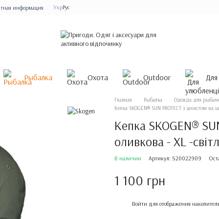
Укр
Рус
ктная информация
Рыбалка
Охота
Outdoor
Для
Главная
Рыбалка
Одежда для рыбал
Кепка SKOGEN® SUN PROTECT з захистом на ши
Кепка SKOGEN® SUN
оливкова - XL -світ
В наличии
Артикул: S20022909
Ост
1 100 грн
%
Войти
для отображения накопител