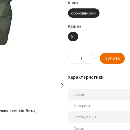
Колір
сіро-оливковий
Размер
XL
Купить
Характеристики
Бренд
Материал
чних променів. Легка, з
Застосування
Сезон