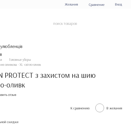
Желания
Вход
Сравнение
 улюбленців
ки
Головные уборы
ю оливкова - XL -світло-оливк
 PROTECT з захистом на шию
ло-оливк
авить отзыв
К сравнению
В желания
ьной скидки