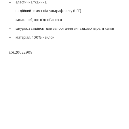
еластична тканина
надійний захист від ультрафіолету (UPF)
захист шиї, що відстібається
шнурок з защіпом для запобігання випадкової втрати кепки
матеріал: 100% нейлон
арт.20022909