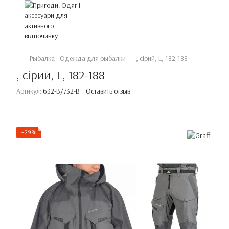
Рыбалка
Одежда для рыбалки
, сірий, L, 182-188
, сірий, L, 182-188
Артикул:
632-В/732-В
Оставить отзыв
−29%