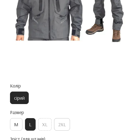
Колір
сірий
Размер
M
L
XL
2XL
Зріст (для штанів)