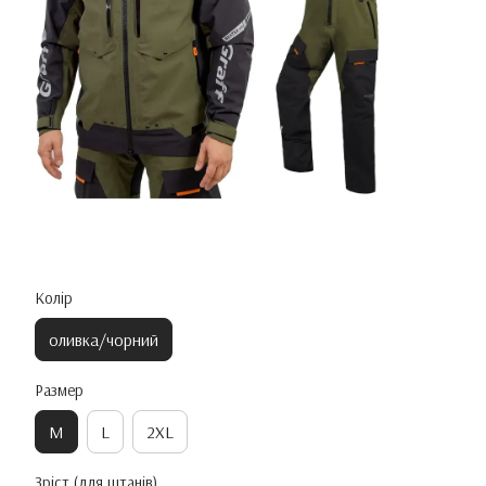
Колір
оливка/чорний
Размер
M
L
2XL
Зріст (для штанів)