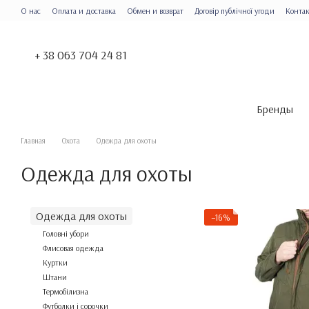
Перейти к основному контенту
О нас
Оплата и доставка
Обмен и возврат
Договір публічної угоди
Конта
+ 38 063 704 24 81
Бренды
Главная
Охота
Одежда для охоты
Одежда для охоты
Одежда для охоты
−16%
Головні убори
Флисовая одежда
Куртки
Штани
Термобілизна
Футболки і сорочки