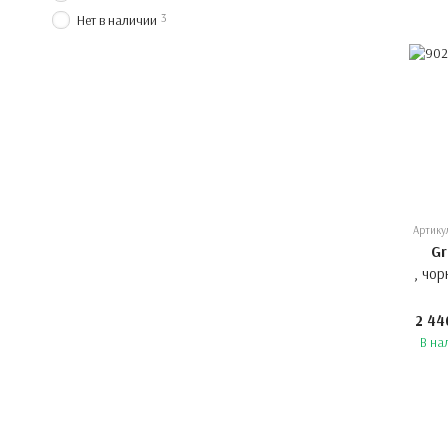
3
Нет в наличии
Артику
Gr
, чор
2 44
В на