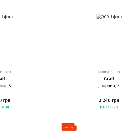
л: 902-1
Артикул: 900-1
aff
Graff
ний, S
, чорний, S
0 грн
2 240 грн
личии
В наличии
−41%