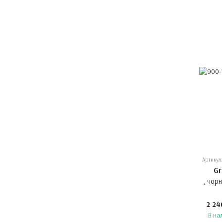
Артикул
Gr
, чор
2 24
В на