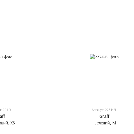
л: 901-D
Артикул: 223-P-BL
aff
Graff
овий, XS
, зелений, M