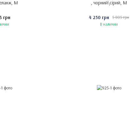
меланж, M
, чорний\сірий, M
3 грн
4 250 грн
5 805 грн
личии
В наличии