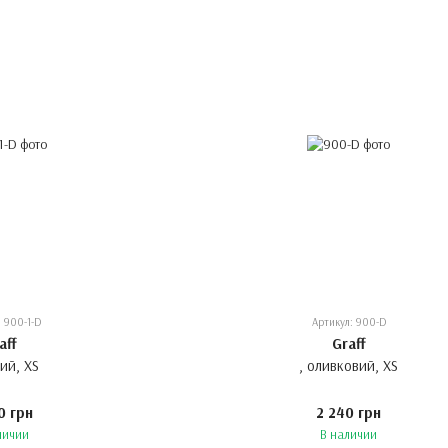
: 900-1-D
Артикул: 900-D
aff
Graff
ний, XS
, оливковий, XS
0 грн
2 240 грн
личии
В наличии