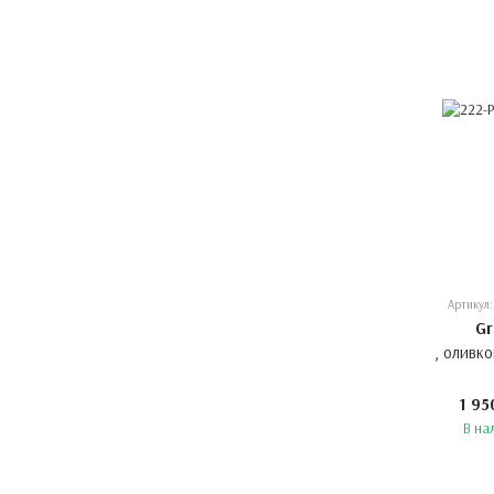
Артикул:
Gr
, оливк
1 95
В на