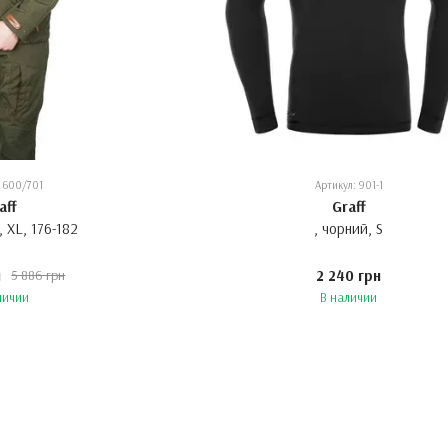
: 600/701
Артикул: 901-1
aff
Graff
, XL, 176-182
, чорний, S
н
2 240 грн
5 886 грн
личии
В наличии