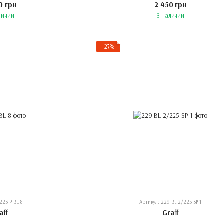
0 грн
2 450 грн
личии
В наличии
−27%
223-P-BL-8
Артикул: 229-BL-2/225-SP-1
aff
Graff