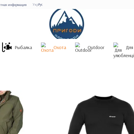
Укр
Рус
ктная информация
Рыбалка
Охота
Outdoor
Для