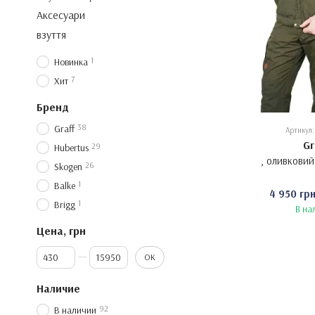
Аксесуари
взуття
1
Новинка
7
Хит
Бренд
38
Graff
Артикул
Gr
29
Hubertus
, оливковий
26
Skogen
1
Balke
4 950 гр
1
Brigg
В на
Цена, грн
От Цена, грн
До Цена, грн
OK
Наличие
92
В наличии