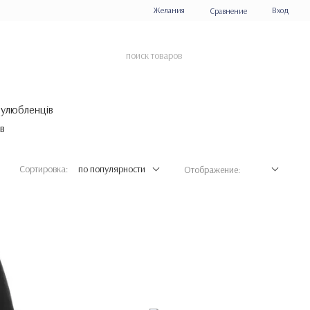
Желания
Вход
Сравнение
 улюбленців
Сортировка:
по популярности
Отображение: