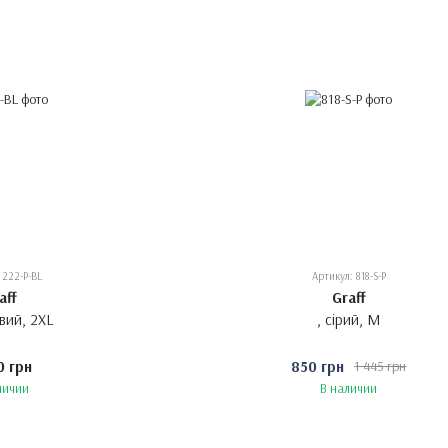
 222-P-BL
Артикул: 818-S-P
aff
Graff
овий, 2XL
, сірий, M
0 грн
850 грн
1 445 грн
личии
В наличии