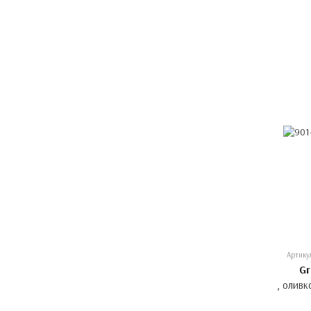
Артику
Gr
, оливк