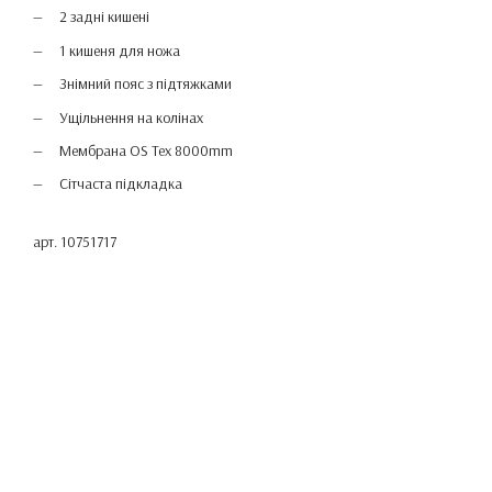
2 задні кишені
1 кишеня для ножа
Знімний пояс з підтяжками
Ущільнення на колінах
Мембрана OS Tex 8000mm
Сітчаста підкладка
арт. 10751717