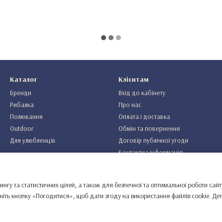
Каталог
Клієнтам
Бренди
Вхід до кабінету
Рибалка
Про нас
Полювання
Оплата і доставка
Outdoor
Обмін та повернення
Для улюбленців
Договір публічної угоди
Контактна інформація
Ми в соцмережах
ингу та статистичних цілей, а також для безпечної та оптимальної роботи сайт
ніть кнопку «Погодитися», щоб дати згоду на використання файлів cookie. Д