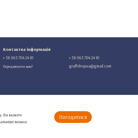
Контактна інформація
+ 38 063 704 24 81
+ 38 063 704 24 81
graffshopua@gmail.com
Передзвонити вам?
у. Ви можете
Погодитися
етальніше можна