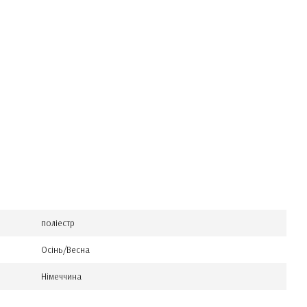
поліестр
Осінь/Весна
Німеччина