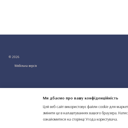
© 2026
Мобільна версія
Ми дбаємо про вашу конфіденційність
Цей веб-сайт використовує файли cookie для маркет
змінити це в налаштуваннях вашого браузера. Натис
Інтернет-магазин створений з Хорошоп
ознайомитися на сторінці
Угода користувача
.