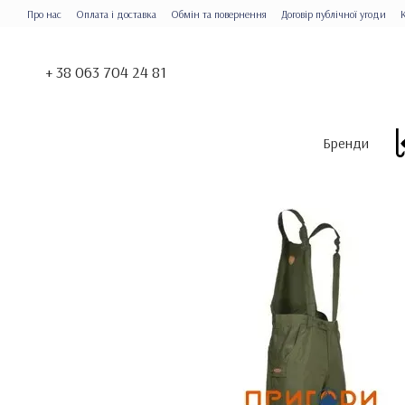
Перейти до основного контенту
Про нас
Оплата і доставка
Обмін та повернення
Договір публічної угоди
+ 38 063 704 24 81
Бренди