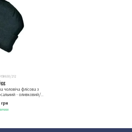
0158650/212
igg
а чоловіча флісова з
рсальний - оливковий/
нж -
 грн
личии