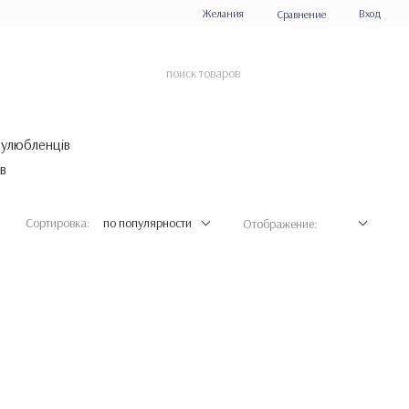
Желания
Вход
Сравнение
 улюбленців
Сортировка:
по популярности
Отображение: