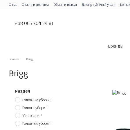
Перейти к основному контенту
О нас
Оплата и доставка
Обмен и возврат
Договір публічної угоди
Конта
+ 38 063 704 24 81
Бренды
Главная
Brigg
Brigg
Раздел
1
Головные уборы
1
Головні убори
1
Усі товари
1
Головные уборы