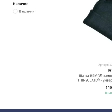
Наличие
1
В наличии
Артикул: 3
Br
Шапка BRIGG® зимов
THINSULATE® - уніве
ора
740
В на