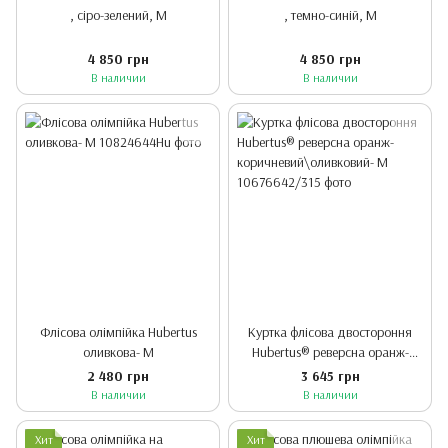
, сіро-зелений, M
, темно-синій, M
4 850 грн
4 850 грн
В наличии
В наличии
Флісова олімпійка Hubertus
Куртка флісова двостороння
оливкова- М
Hubertus® реверсна оранж-
коричневий\оливковий- М
2 480 грн
3 645 грн
В наличии
В наличии
Хит
Хит