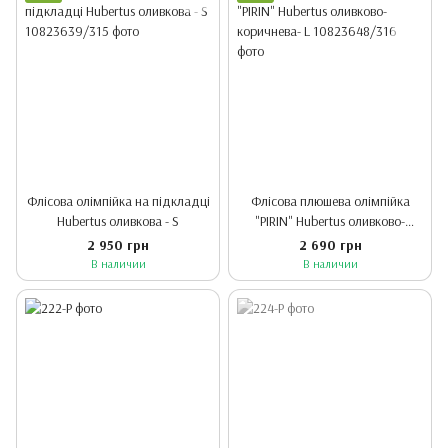
Флісова олімпійка на підкладці
Флісова плюшева олімпійка
Hubertus оливкова - S
"PIRIN" Hubertus оливково-
коричнева- L
2 950 грн
2 690 грн
В наличии
В наличии