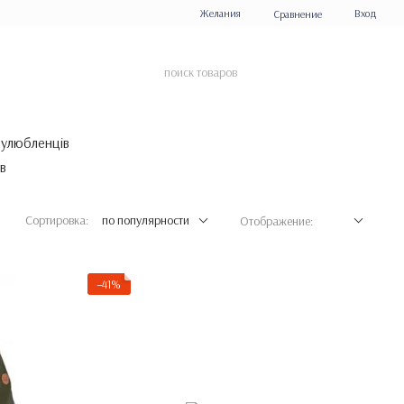
Желания
Вход
Сравнение
 улюбленців
Сортировка:
по популярности
Отображение:
−41%