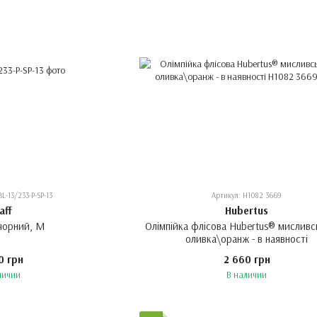
BL-13/233-P-SP-13
Артикул: H1082 3669
aff
Hubertus
/чорний, M
Олімпійка флісова Hubertus® мисливськ
оливка\оранж - в наявності
0 грн
2 660 грн
личии
В наличии