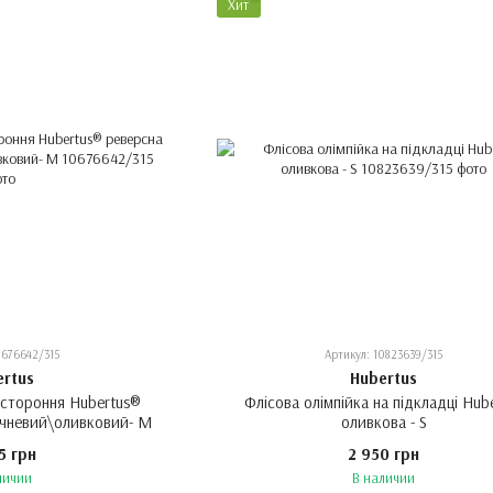
Хит
0676642/315
Артикул: 10823639/315
ertus
Hubertus
остороння Hubertus®
Флісова олімпійка на підкладці Hub
ичневий\оливковий- М
оливкова - S
5 грн
2 950 грн
личии
В наличии