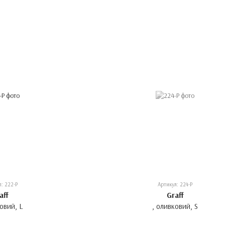
л: 222-P
Артикул: 224-P
aff
Graff
ковий, L
, оливковий, S