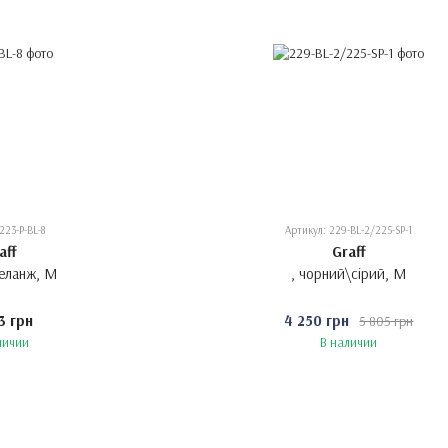
223-P-BL-8
Артикул: 229-BL-2/225-SP-1
aff
Graff
меланж, M
, чорний\сірий, M
3 грн
4 250 грн
5 805 грн
личии
В наличии