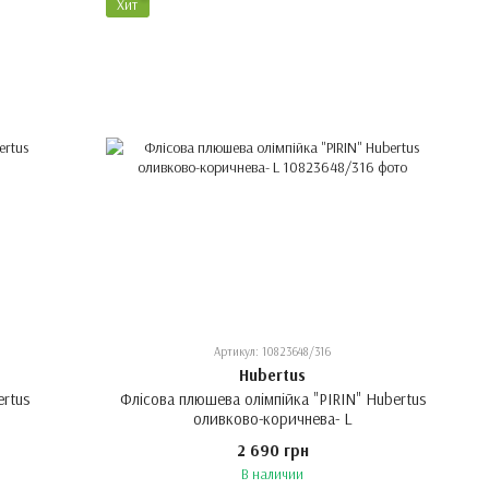
Хит
Артикул: 10823648/316
Hubertus
ertus
Флісова плюшева олімпійка "PIRIN" Hubertus
оливково-коричнева- L
2 690 грн
В наличии