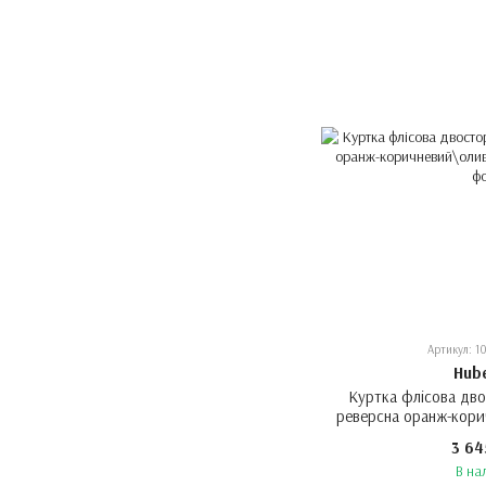
Артикул: 1
Hub
Куртка флісова дв
реверсна оранж-кор
3 64
В на