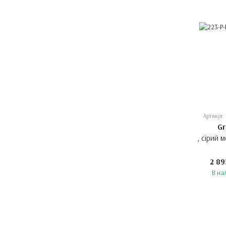
Артикул: 
Gr
, сірий 
2 89
В на