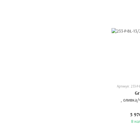
Артикул: 233-P-
Gr
, оливка
5 97
В на