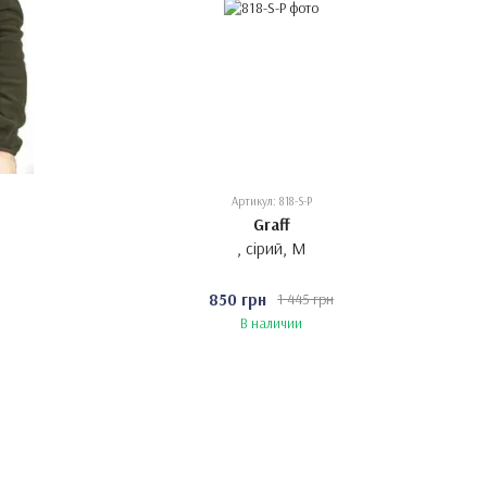
Артикул: 818-S-P
Graff
, сірий, M
850 грн
1 445 грн
В наличии