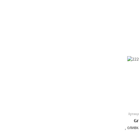
Артику
Gr
, олив