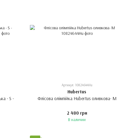
Артикул: 10824644Hu
Hubertus
а - S -
Флісова олімпійка Hubertus оливкова- М
2 480 грн
В наличии