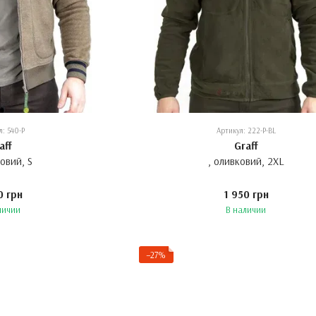
л: 540-P
Артикул: 222-P-BL
aff
Graff
ковий, S
, оливковий, 2XL
0 грн
1 950 грн
личии
В наличии
−27%