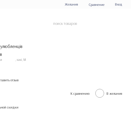
Желания
Вход
Сравнение
 улюбленців
ки
, хакі, M
тавить отзыв
К сравнению
В желания
ьной скидки