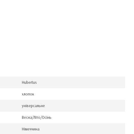
Hubertus
хлопок
універсальне
Весна/Літо/Осінь
Німеччина