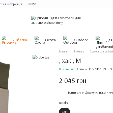
Укр
Рус
ктная информация
Рыбалка
Охота
Outdoor
Для
Главная
Рыбалка
Одежда для рыбал
, хакі, M
В наличии
Артикул: 10727710/399
Ос
2 045 грн
%
Войти
для отображения накопител
Колір
хакі