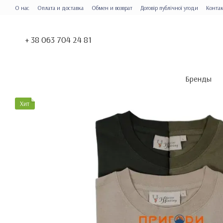
Перейти к основному контенту
О нас
Оплата и доставка
Обмен и возврат
Договір публічної угоди
Конта
+ 38 063 704 24 81
Бренды
Хит