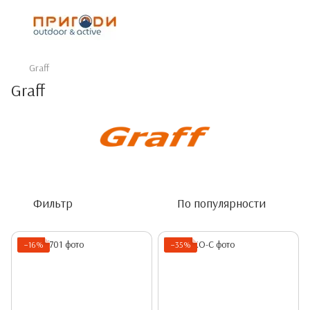
Graff
Graff
Фильтр
По популярности
−16%
−35%