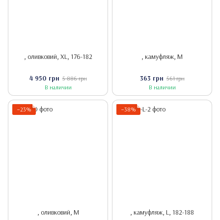
, оливковий, XL, 176-182
, камуфляж, M
4 950 грн
363 грн
5 886 грн
561 грн
В наличии
В наличии
−23%
−38%
, оливковий, M
, камуфляж, L, 182-188