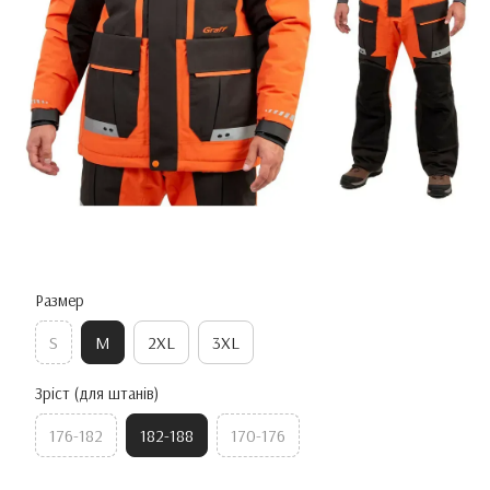
Размер
S
M
2XL
3XL
Зріст (для штанів)
176-182
182-188
170-176