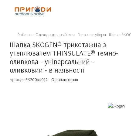
Рыбалка
Одежда для рыбалки
Головные уборы
Шапка SKOGEN® 
Шапка SKOGEN® трикотажна з
утеплювачем THINSULATE® темно-
оливкова - універсальний -
оливковий - в наявності
Артикул:
SK20044912
Оставить отзыв