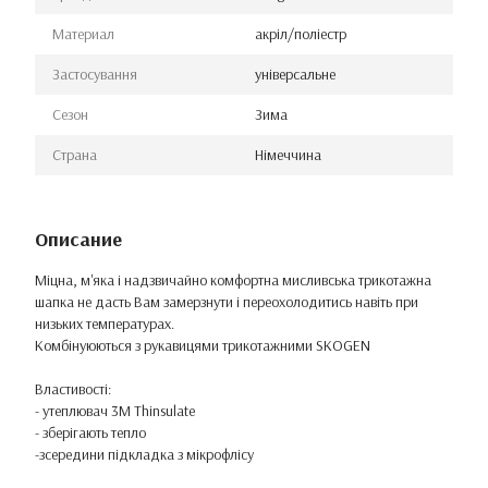
Материал
акріл/поліестр
Застосування
універсальне
Сезон
Зима
Страна
Німеччина
Описание
Міцна, м'яка і надзвичайно комфортна мисливська трикотажна
шапка не дасть Вам замерзнути і переохолодитись навіть при
низьких температурах.
Комбінуюються з рукавицями трикотажними SKOGEN
Властивості:
- утеплювач 3M Thinsulate
- зберігають тепло
-зсередини підкладка з мікрофлісу