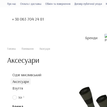
Перейти до основного контенту
Про нас
Оплата і доставка
Обмін та повернення
Договір публічної угоди
+ 38 063 704 24 81
Бренди
Головна
Полювання
Аксесуари
Аксесуари
Одяг мисливський
Аксесуари
Взуття
1
Хіт
Бренд