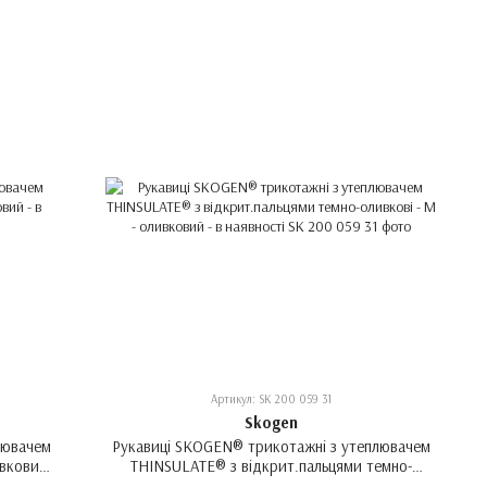
Артикул: SK 200 059 31
Skogen
лювачем
Рукавиці SKOGEN® трикотажні з утеплювачем
вковий -
THINSULATE® з відкрит.пальцями темно-
оливкові - M - оливковий - в наявності