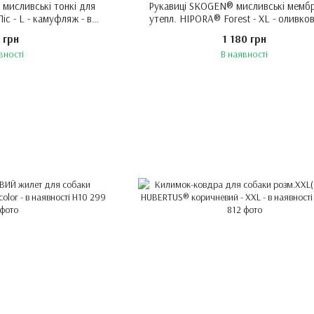
мисливські тонкі для
Рукавиці SKOGEN® мисливські мембр
іс - L - камуфляж - в
утепл. HIPORA® Forest - XL - оливков
ності
наявності
 грн
1 180 грн
вності
В наявності