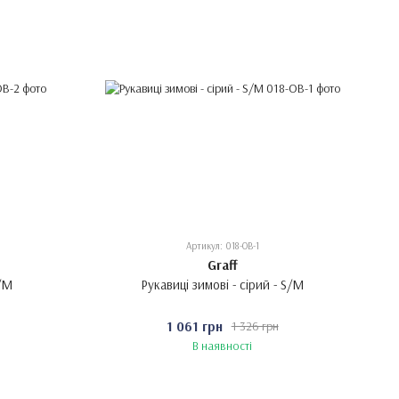
Артикул: 018-OB-1
Graff
S/M
Рукавиці зимові - сірий - S/M
1 061 грн
1 326 грн
В наявності