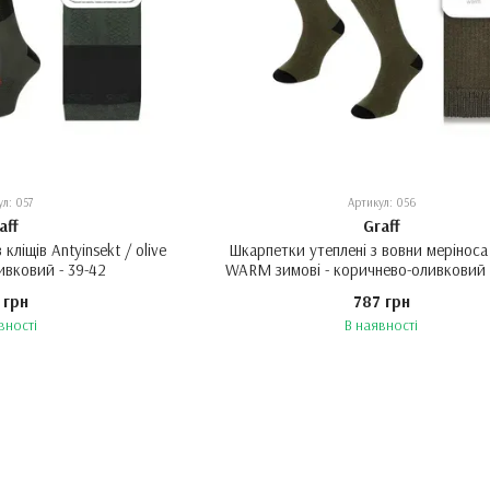
ул: 057
Артикул: 056
aff
Graff
кліщів Antyinsekt / olive
Шкарпетки утеплені з вовни меріноса
ивковий - 39-42
WARM зимові - коричнево-оливковий 
 грн
787 грн
вності
В наявності