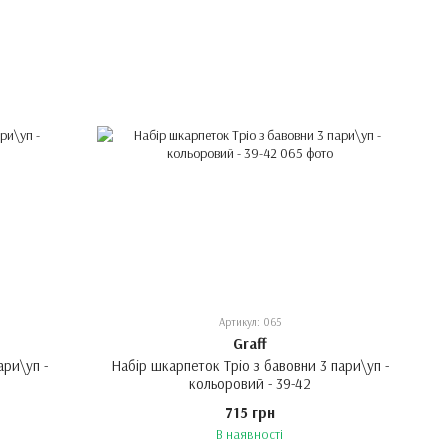
Артикул: 065
Graff
ари\уп -
Набір шкарпеток Тріо з бавовни 3 пари\уп -
кольоровий - 39-42
715 грн
В наявності