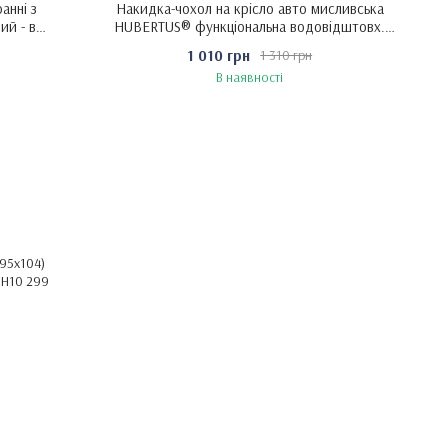
анні з
Накидка-чохол на крісло авто мисливська
ий - в
HUBERTUS® функціональна водовідштовх.
оливкова - універсальний - оливковий
1 010 грн
1 310 грн
В наявності