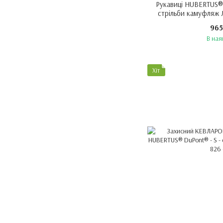
Рукавиці HUBERTUS® 
стрільби камуфляж Л
наяв
965
В ная
Хіт