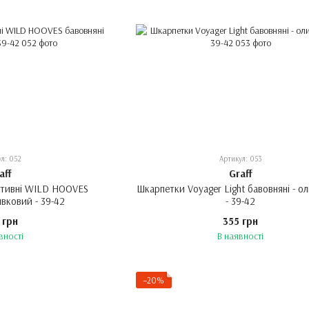
ул: 052
Артикул: 053
aff
Graff
ктивні WILD HOOVES
Шкарпетки Voyager Light бавовняні - о
ивковий - 39-42
- 39-42
 грн
355 грн
вності
В наявності
−20%