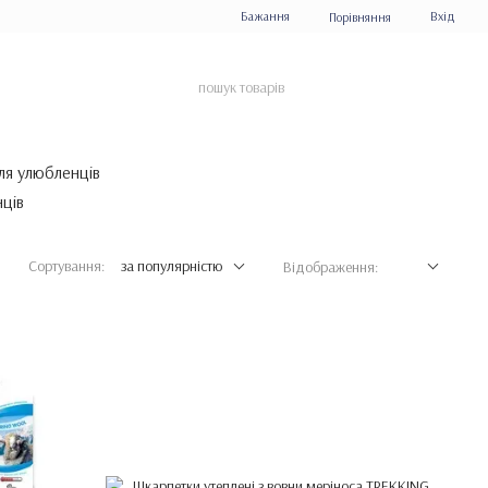
Бажання
Вхід
Порівняння
ля улюбленців
Сортування:
за популярністю
Відображення: