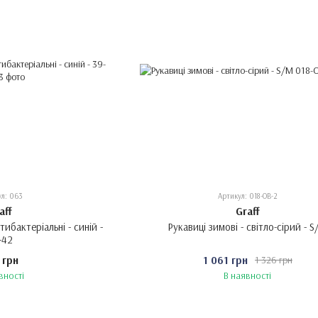
ул: 063
Артикул: 018-OB-2
aff
Graff
ибактеріальні - синій -
Рукавиці зимові - світло-сірий - 
-42
 грн
1 061 грн
1 326 грн
вності
В наявності