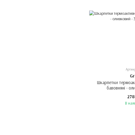
Артик
Gr
Шкарпетки термоа
бавовняні - ол
278
В ная