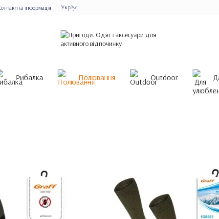
Укр
Рус
Контактна інформація
Рибалка
Полювання
Outdoor
Д