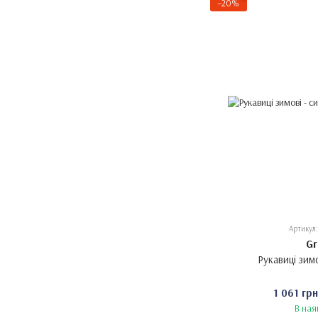
−20%
Артикул:
Gr
Рукавиці зимо
1 061 гр
В ная