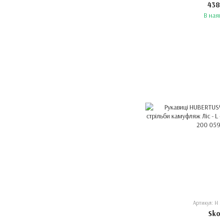
438
В ная
Артикул: H
Sk