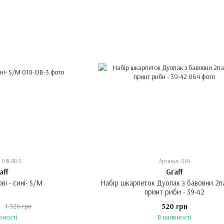
 018-OB-3
Артикул: 064
aff
Graff
ві - сині- S/M
Набір шкарпеток Дуопак з бавовни 2п
принт риби - 39-42
н
520 грн
1 326 грн
вності
В наявності