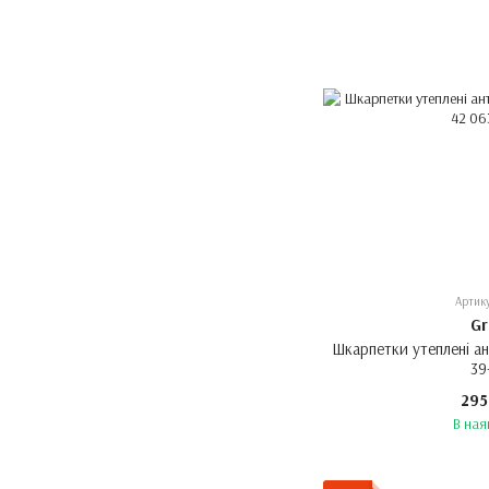
Артик
Gr
Шкарпетки утеплені ант
39
295
В ная