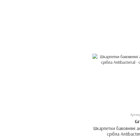
Артик
Gr
Шкарпетки бавовняні ан
срібла Antibacter