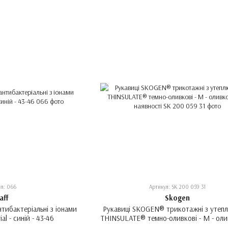
ул: 066
Артикул: SK 200 059 31
aff
Skogen
тибактеріальні з іонами
Рукавиці SKOGEN® трикотажні з утеп
ial - синій - 43-46
THINSULATE® темно-оливкові - M - оли
в наявності