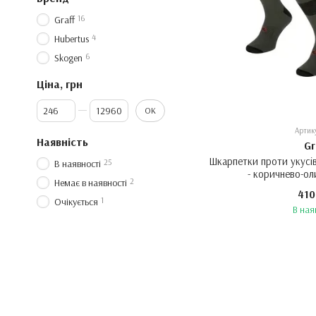
16
Graff
4
Hubertus
6
Skogen
Ціна, грн
Від Ціна, грн
До Ціна, грн
ОК
Артик
Наявність
Gr
Шкарпетки проти укусів 
25
В наявності
- коричнево-ол
2
Немає в наявності
410
1
Очікується
В ная