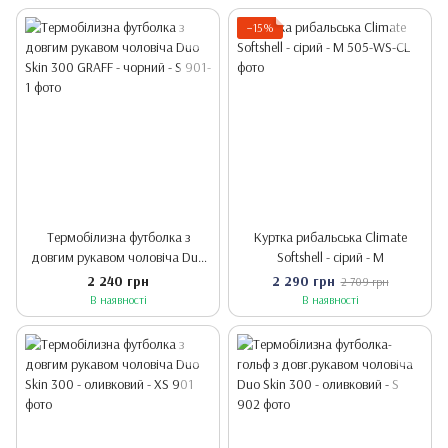
−15%
Термобілизна футболка з
Куртка рибальська Climate
довгим рукавом чоловіча Duo
Softshell - сірий - M
Skin 300 GRAFF - чорний - S
2 240 грн
2 290 грн
2 709 грн
В наявності
В наявності