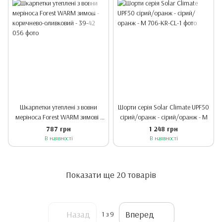
Шкарпетки утеплені з вовни
Шорти серія Solar Climate UPF50
меріноса Forest WARM зимові -
сірий/оранж - сірий/оранж - M
коричнево-оливковий - 39-42
787 грн
1 248 грн
В наявності
В наявності
Показати ще 20 товарів
Назад
Вперед
1
з 9