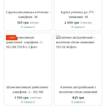
Сорочка мисливська коттонова -
Куртка утеплена до -5*С -
камуфляж - M
оливковий - M
363 грн
2 650 грн
561 грн
3 450 грн
В наявності
В наявності
−38%
Штани мисливські демісезонні -
Капелюх австралійський з
камуфляж - L - 182-188
москітною сіткою оливковий
1 550 грн
825 грн
2 499 грн
В наявності
В наявності