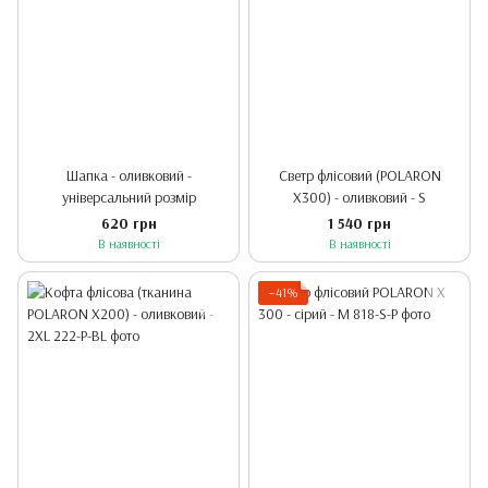
Шапка - оливковий -
Светр флісовий (POLARON
універсальний розмір
X300) - оливковий - S
620 грн
1 540 грн
В наявності
В наявності
−41%