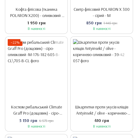
Кофта флісова (тканина
Светр флісовий POLARON X 300
POLARON X200) - оливковий -
- сірий - M
2XL
1 950 грн
850 грн
1 445 грн
В наявності
В наявності
−22%
Костюм рибальський Climate
Шкарпетки проти укусів кліщів
Graff Pro (дощовик) - сіро-
Antyinsekt / olive - коричнево-
оливковий -M-176-182
оливковий - 39-42
5 150 грн
410 грн
6 575 грн
В наявності
В наявності