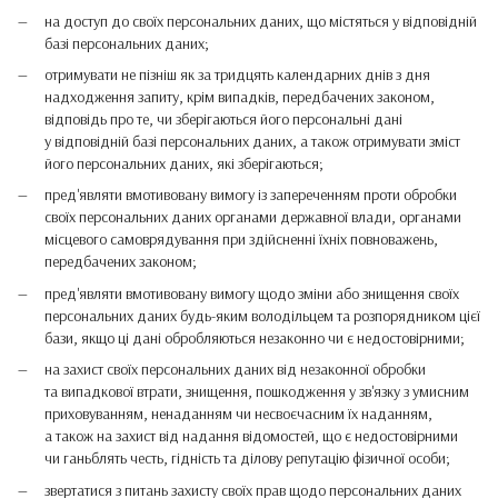
на доступ до своїх персональних даних, що містяться у відповідній
базі персональних даних;
отримувати не пізніш як за тридцять календарних днів з дня
надходження запиту, крім випадків, передбачених законом,
відповідь про те, чи зберігаються його персональні дані
у відповідній базі персональних даних, а також отримувати зміст
його персональних даних, які зберігаються;
пред'являти вмотивовану вимогу із запереченням проти обробки
своїх персональних даних органами державної влади, органами
місцевого самоврядування при здійсненні їхніх повноважень,
передбачених законом;
пред'являти вмотивовану вимогу щодо зміни або знищення своїх
персональних даних будь-яким володільцем та розпорядником цієї
бази, якщо ці дані обробляються незаконно чи є недостовірними;
на захист своїх персональних даних від незаконної обробки
та випадкової втрати, знищення, пошкодження у зв'язку з умисним
приховуванням, ненаданням чи несвоєчасним їх наданням,
а також на захист від надання відомостей, що є недостовірними
чи ганьблять честь, гідність та ділову репутацію фізичної особи;
звертатися з питань захисту своїх прав щодо персональних даних