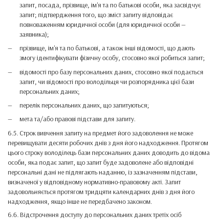
запит, посада, прізвище, ім'я та по батькові особи, яка засвідчує
запит; підтвердження того, що зміст запиту відповідає
повноваженням юридичної особи (для юридичної особи —
заявника);
прізвище, ім'я та по батькові, а також інші відомості, що дають
змогу ідентифікувати фізичну особу, стосовно якої робиться запит;
відомості про базу персональних даних, стосовно якої подається
запит, чи відомості про володільця чи розпорядника цієї бази
персональних даних;
перелік персональних даних, що запитуються;
мета та/або правові підстави для запиту.
6.5. Строк вивчення запиту на предмет його задоволення не може
перевищувати десяти робочих днів з дня його надходження. Протягом
цього строку володілець бази персональних даних доводить до відома
особи, яка подає запит, що запит буде задоволене або відповідні
персональні дані не підлягають наданню, із зазначенням підстави,
визначеної у відповідному нормативно-правовому акті. Запит
задовольняється протягом тридцяти календарних днів з дня його
надходження, якщо інше не передбачено законом.
6.6. Відстрочення доступу до персональних даних третіх осіб