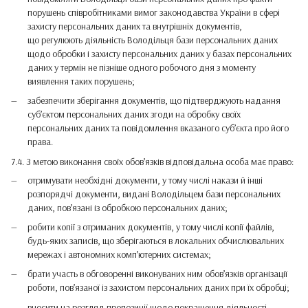
порушень співробітниками вимог законодавства України в сфері
захисту персональних даних та внутрішніх документів,
що регулюють діяльність Володільця бази персональних даних
щодо обробки і захисту персональних даних у базах персональних
даних у термін не пізніше одного робочого дня з моменту
виявлення таких порушень;
забезпечити зберігання документів, що підтверджують надання
суб’єктом персональних даних згоди на обробку своїх
персональних даних та повідомлення вказаного суб’єкта про його
права.
7.4. З метою виконання своїх обов’язків відповідальна особа має право:
отримувати необхідні документи, у тому числі накази й інші
розпорядчі документи, видані Володільцем бази персональних
даних, пов’язані із обробкою персональних даних;
робити копії з отриманих документів, у тому числі копії файлів,
будь-яких записів, що зберігаються в локальних обчислювальних
мережах і автономних комп’ютерних системах;
брати участь в обговоренні виконуваних ним обов’язків організації
роботи, пов’язаної із захистом персональних даних при їх обробці;
вносити на розгляд пропозиції щодо покращення діяльності