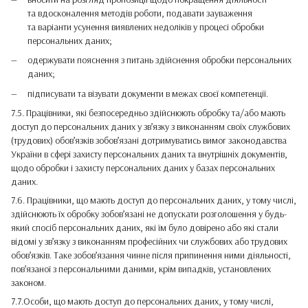
та вдосконалення методів роботи, подавати зауваження
та варіанти усунення виявлених недоліків у процесі обробки
персональних даних;
одержувати пояснення з питань здійснення обробки персональних
даних;
підписувати та візувати документи в межах своєї компетенції.
7.5. Працівники, які безпосередньо здійснюють обробку та/або мають
доступ до персональних даних у зв’язку з виконанням своїх службових
(трудових) обов’язків зобов’язані дотримуватись вимог законодавства
України в сфері захисту персональних даних та внутрішніх документів,
щодо обробки і захисту персональних даних у базах персональних
даних.
7.6. Працівники, що мають доступ до персональних даних, у тому числі,
здійснюють їх обробку зобов’язані не допускати розголошення у будь-
який спосіб персональних даних, які їм було довірено або які стали
відомі у зв’язку з виконанням професійних чи службових або трудових
обов’язків. Таке зобов’язання чинне після припинення ними діяльності,
пов’язаної з персональними даними, крім випадків, установлених
законом.
7.7.Особи, що мають доступ до персональних даних, у тому числі,