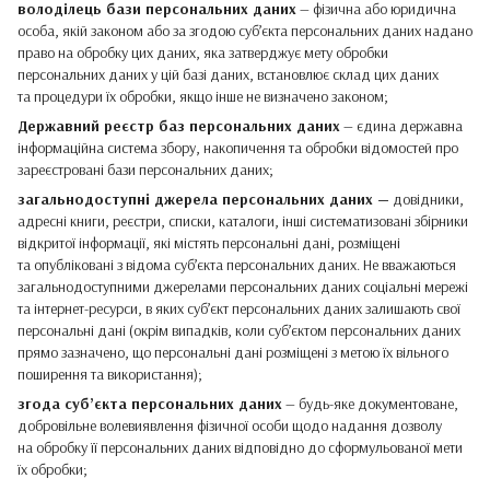
володілець бази персональних даних
— фізична або юридична
особа, якій законом або за згодою суб’єкта персональних даних надано
право на обробку цих даних, яка затверджує мету обробки
персональних даних у цій базі даних, встановлює склад цих даних
та процедури їх обробки, якщо інше не визначено законом;
Державний реєстр баз персональних даних
— єдина державна
інформаційна система збору, накопичення та обробки відомостей про
зареєстровані бази персональних даних;
загальнодоступні джерела персональних даних —
довідники,
адресні книги, реєстри, списки, каталоги, інші систематизовані збірники
відкритої інформації, які містять персональні дані, розміщені
та опубліковані з відома суб’єкта персональних даних. Не вважаються
загальнодоступними джерелами персональних даних соціальні мережі
та інтернет-ресурси, в яких суб’єкт персональних даних залишають свої
персональні дані (окрім випадків, коли суб’єктом персональних даних
прямо зазначено, що персональні дані розміщені з метою їх вільного
поширення та використання);
згода суб’єкта персональних даних
— будь-яке документоване,
добровільне волевиявлення фізичної особи щодо надання дозволу
на обробку її персональних даних відповідно до сформульованої мети
їх обробки;