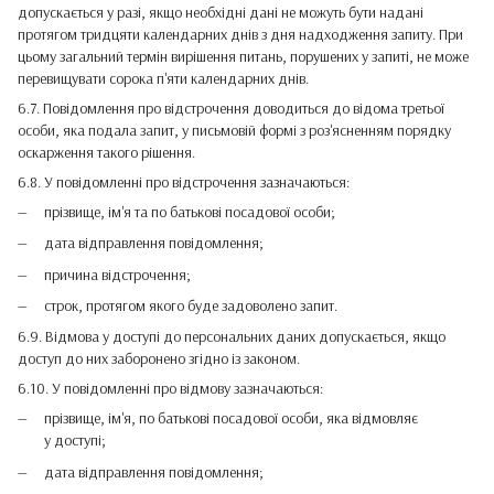
допускається у разі, якщо необхідні дані не можуть бути надані
протягом тридцяти календарних днів з дня надходження запиту. При
цьому загальний термін вирішення питань, порушених у запиті, не може
перевищувати сорока п'яти календарних днів.
6.7. Повідомлення про відстрочення доводиться до відома третьої
особи, яка подала запит, у письмовій формі з роз'ясненням порядку
оскарження такого рішення.
6.8. У повідомленні про відстрочення зазначаються:
прізвище, ім'я та по батькові посадової особи;
дата відправлення повідомлення;
причина відстрочення;
строк, протягом якого буде задоволено запит.
6.9. Відмова у доступі до персональних даних допускається, якщо
доступ до них заборонено згідно із законом.
6.10. У повідомленні про відмову зазначаються:
прізвище, ім'я, по батькові посадової особи, яка відмовляє
у доступі;
дата відправлення повідомлення;