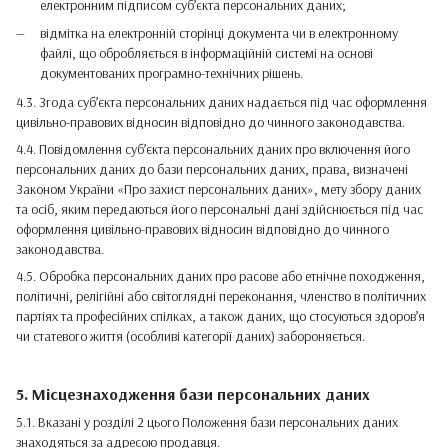
електронним підписом суб’єкта персональних даних;
відмітка на електронній сторінці документа чи в електронному
файлі, що обробляється в інформаційній системі на основі
документованих програмно-технічних рішень.
4.3. Згода суб’єкта персональних даних надається під час оформлення
цивільно-правових відносин відповідно до чинного законодавства.
4.4. Повідомлення суб’єкта персональних даних про включення його
персональних даних до бази персональних даних, права, визначені
Законом України «Про захист персональних даних», мету збору даних
та осіб, яким передаються його персональні дані здійснюється під час
оформлення цивільно-правових відносин відповідно до чинного
законодавства.
4.5. Обробка персональних даних про расове або етнічне походження,
політичні, релігійні або світоглядні переконання, членство в політичних
партіях та професійних спілках, а також даних, що стосуються здоров’я
чи статевого життя (особливі категорії даних) забороняється.
5. Місцезнаходження бази персональних даних
5.1. Вказані у розділі 2 цього Положення бази персональних даних
знаходяться за адресою продавця.