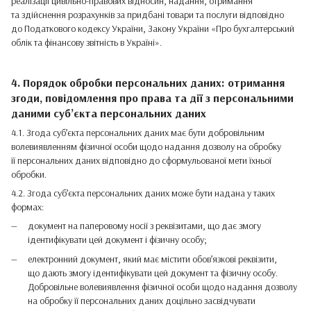
реалізації цивільно-правових відносин, надання, отримання
та здійснення розрахунків за придбані товари та послуги відповідно
до Податкового кодексу України, Закону України «Про бухгалтерський
облік та фінансову звітність в Україні».
4. Порядок обробки персональних даних: отримання
згоди, повідомлення про права та дії з персональними
даними суб’єкта персональних даних
4.1. Згода суб’єкта персональних даних має бути добровільним
волевиявленням фізичної особи щодо надання дозволу на обробку
її персональних даних відповідно до сформульованої мети їхньої
обробки.
4.2. Згода суб’єкта персональних даних може бути надана у таких
формах:
документ на паперовому носії з реквізитами, що дає змогу
ідентифікувати цей документ і фізичну особу;
електронний документ, який має містити обов’язкові реквізити,
що дають змогу ідентифікувати цей документ та фізичну особу.
Добровільне волевиявлення фізичної особи щодо надання дозволу
на обробку її персональних даних доцільно засвідчувати