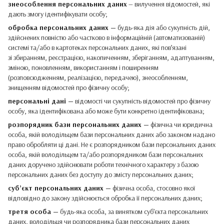
знеособлення персональних даних
— вилучення відомостей, які
дають змогу ідентифікувати особу;
обробка персональних даних —
будь-яка дія або сукупність дій,
здійснених повністю або частково в інформаційній (автоматизованій)
системі та/або в картотеках персональних даних, які пов’язані
зі збиранням, реєстрацією, накопиченням, зберіганням, адаптуванням,
зміною, поновленням, використанням і поширенням
(розповсюдженням, реалізацією, передачею), знеособленням,
знищенням відомостей про фізичну особу;
персональні дані —
відомості чи сукупність відомостей про фізичну
особу, яка ідентифікована або може бути конкретно ідентифікована;
розпорядник бази персональних даних —
фізична чи юридична
особа, якій володільцем бази персональних даних або законом надано
право обробляти ці дані. Не є розпорядником бази персональних даних
особа, якій володільцем та/або розпорядником бази персональних
даних доручено здійснювати роботи технічного характеру з базою
персональних даних без доступу до змісту персональних даних;
суб’єкт персональних даних —
фізична особа, стосовно якої
відповідно до закону здійснюється обробка її персональних даних;
третя особа —
будь-яка особа, за винятком суб’єкта персональних
даних, володільця чи розпорядника бази персональних даних