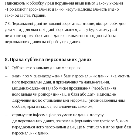
здійснюють їх обробку у разі порушення ними вимог Закону України
«Про захист персональних даних» несуть відповідальність згідно
законодавства України.
7.8. Персональні дані не повинні зберігатися довше, ніж це необхідно
для мети, для якої такі дані зберігаються, але у будь-якому разі
не довше строку зберігання даних, визначеного згодою суб’єкта
персональних даних на обробку цих даних.
8. Права суб’єкта персональних даних
8.1. Суб'єкт персональних даних має право:
знати про місцезнаходження бази персональних даних, яка містить
його персональні дані, її призначення та найменування,
місцезнаходження та/або місце проживання (перебування)
володільця чи розпорядника цієї бази або дати відповідне
доручення щодо отримання цієї інформації уповноваженим ним
особам, крім випадків, встановлених законом;
отримувати інформацію про умови надання доступу
до персональних даних, зокрема інформацію про третіх осіб, яким
передаються його персональні дані, що містяться у відповідній базі
персональних даних;