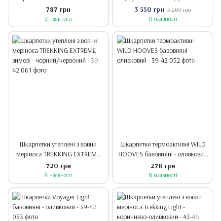
коричнево-оливковий - 39-42
штани/ MERINO WARM -
787 грн
3 550 грн
5 200 грн
оливковий - M
В наявності
В наявності
Шкарпетки утеплені з вовни
Шкарпетки термоактивні WILD
меріноса TREKKING EXTREME
HOOVES бавовняні - оливковий
зимові - чорний/червоний - 39-
- 39-42
720 грн
278 грн
42
В наявності
В наявності