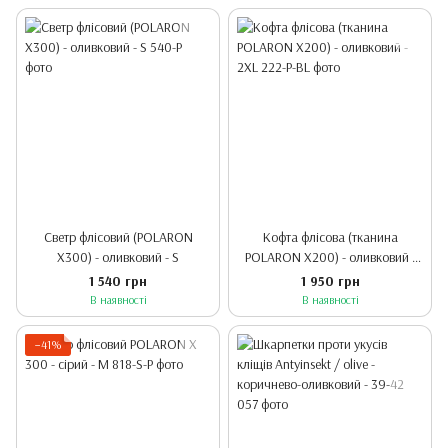
Светр флісовий (POLARON
Кофта флісова (тканина
X300) - оливковий - S
POLARON X200) - оливковий -
2XL
1 540 грн
1 950 грн
В наявності
В наявності
−41%