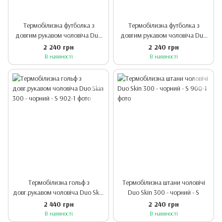
Термобілизна футболка з
Термобілизна футболка з
довгим рукавом чоловіча Duo
довгим рукавом чоловіча Duo
Skin 300 GRAFF - чорний - S
Skin 300 - оливковий - XS
2 240 грн
2 240 грн
В наявності
В наявності
Термобілизна гольф з
Термобілизна штани чоловічі
довг.рукавом чоловіча Duo Skin
Duo Skin 300 - чорний - S
300 - чорний - S
2 440 грн
2 240 грн
В наявності
В наявності