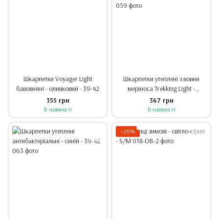
Шкарпетки Voyager Light
Шкарпетки утеплені з вовни
бавовняні - оливковий - 39-42
меріноса Trekking Light -
коричнево-оливковий - 43-46
355 грн
367 грн
В наявності
В наявності
−20%