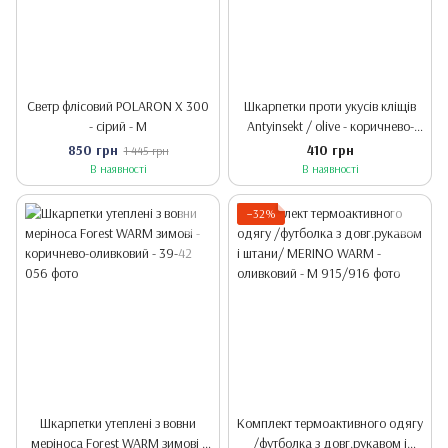
Светр флісовий POLARON X 300
Шкарпетки проти укусів кліщів
- сірий - M
Antyinsekt / olive - коричнево-
оливковий - 39-42
850 грн
410 грн
1 445 грн
В наявності
В наявності
−32%
Шкарпетки утеплені з вовни
Комплект термоактивного одягу
меріноса Forest WARM зимові -
/футболка з довг.рукавом і