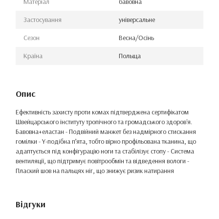
Матеріал
бавовна
Застосування
універсальне
Сезон
Весна/Осінь
Країна
Польща
Опис
Ефективність захисту проти комах підтверджена сертифікатом
Швейцарського інституту тропічного та громадського здоров'я.
Бавовна+еластан - Подвійний манжет без надмірного стискання
гомілки - Y-подібна п’ята, тобто вірно профільована тканина, що
адаптується під конфігурацію ноги та стабілізує стопу - Система
вентиляції, що підтримує повітрообмін та відведення вологи -
Плаский шов на пальцях ніг, що знижує ризик натирання
Відгуки