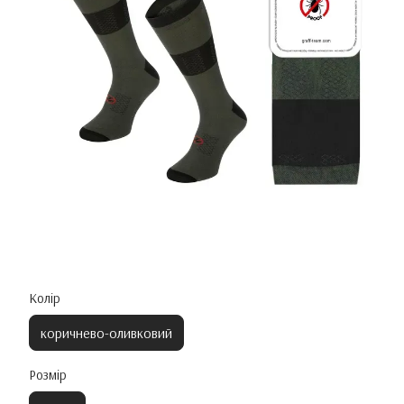
Колір
коричнево-оливковий
Розмір