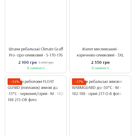
Штани рибальські Climate Graff
Жилет мисливський -
Pro- сіро-оливковий - S-170-176
коричнево-оливковий - 3XL
2 100 грн
2 530 грн
3 200 грн
В наявності
В наявності
−54%
−57%