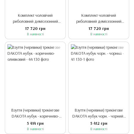
Комплект чоловічий
Комплект чоловічий
риболовний демісезонний
риболовний демісезонний
Aquaguard (куртка+штани)
Aquaguard (куртка+штани)
17 720 грн
17 720 грн
мембрана 20 000 - сірий/
мембрана 20 000 - синій/сірий
В наявності
В наявності
оливковий -M-176-182
-M-176-182
Взуття (черевики) трекінгове
Взуття (черевики) трекінгове
DAKOTA нубук - коричнево-
DAKOTA нубук чорн. - чорний -
оливковий - 44
41
5 414 грн
5 412 грн
В наявності
В наявності