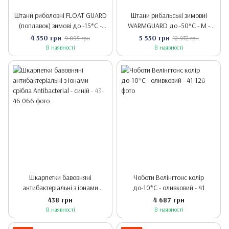
Штани риболовні FLOAT GUARD
Штани рибальські зимовиі
(поплавок) зимові до -15*С -
WARMGUARD до -50*С - М -
червоний/сірий - М - 182-188
182-188 - сірий
4 550 грн
5 550 грн
9 895 грн
12 972 грн
В наявності
В наявності
Шкарпетки бавовняні
Чоботи Велінгтонс колір
антибактеріальні з іонами
до-10*С - оливковий - 41
срібла Antibacterial - синій - 43-
438 грн
4 687 грн
46
В наявності
В наявності