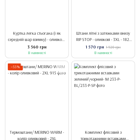
Куртка легка стьогана (і як
Штани літні з затяжками внизу
середній шар взимку) - оливкова
RIP STOP - оливкові - 3XL - 182-
- 2XL
188
3 560 грн
1 570 грн
1 920 грн
В наявності
В наявності
−55%
Термоштани/ MERINO WARM -
Комплект флісовий з
колір оливковий - 2XL
трикотажними вставками