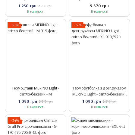
зелений\чорний- M
1 250 грн
5 670 грн
2 750 грн
В наявності
В наявності
−51%
−51%
Термоштани MERINO Light -
Термофутболка з довг.рукавом
світло-бежевий - M
MERINO Light - світло-бежевий -
XL
1 090 грн
1 090 грн
2 210 грн
2 210 грн
В наявності
В наявності
−34%