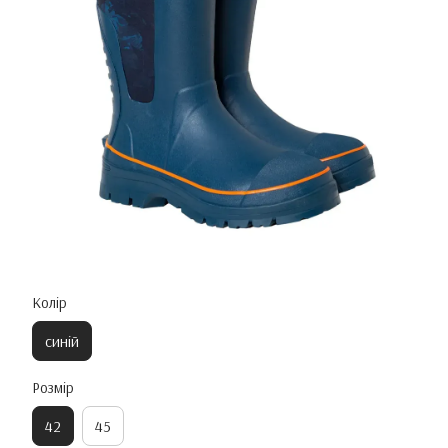
Колір
синій
Розмір
42
45