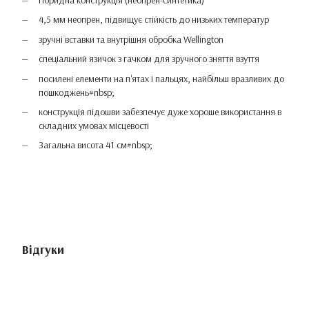
гібридна конструкція (неопрен-синтетика)
4,5 мм неопрен, підвищує стійкість до низьких температур
зручні вставки та внутрішня обробка Wellington
спеціальний язичок з гачком для зручного зняття взуття
посилені елементи на п'ятах і пальцях, найбільш вразливих до
пошкоджень#nbsp;
конструкція підошви забезпечує дуже хороше використання в
складних умовах місцевості
Загальна висота 41 см#nbsp;
Відгуки