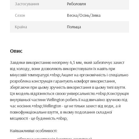
Застосування
Риболовля
Сезон
Весна/Осінь/Зима
Країна
Польща
Опис
Завдяки використанню неопрену 4,5 мм, який забезпечує захист
від холоду, вони дозволяють використовувати їх навіть при
мінусовій температурі.#nbsp;Акцент на ергономічність і спеціально
розроблена конструкція гарантують комфорт використання,
зберігаючи при цьому зручність використання в цьому типі взуття.
Ця модель відрізняється своєю універсальністю.#nbsp;Конструкція
внутрішньої частини Wellington робить її надзвичайно зручною під
час носіння.#nbsp;Wellington - це не тільки захист від води, а й
повнофункціональне взуття, в якому подолання складної
місцевості - це буденність.#nbsp;
Найважливіші особливості: