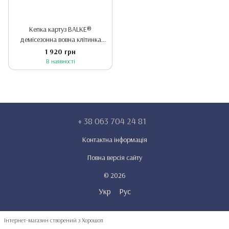
Кепка картуз BALKE®
демісезонна вовна клітинка
шкір. козирьок - 57 - бордо/син
1 920 грн
В наявності
+ 38 063 704 24 81
Контактна інформація
Повна версія сайту
© 2026
Укр
Рус
Інтернет-магазин створений з Хорошоп