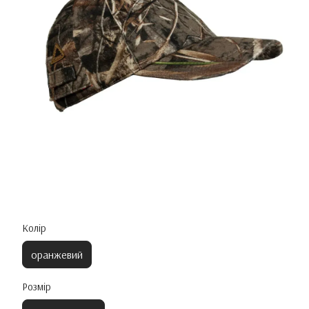
Колір
оранжевий
Розмір