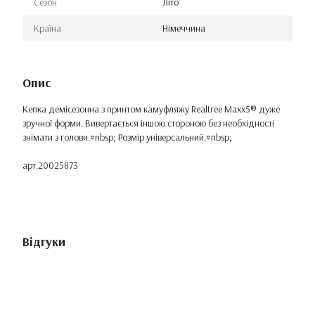
Сезон
Літо
Країна
Німеччина
Опис
Кепка демісезонна з принтом камуфляжу Realtree Maxx5® дуже
зручної форми. Вивертається іншою стороною без необхідності
знімати з голови.#nbsp; Розмір універсальний.#nbsp;
арт.20025873
Відгуки