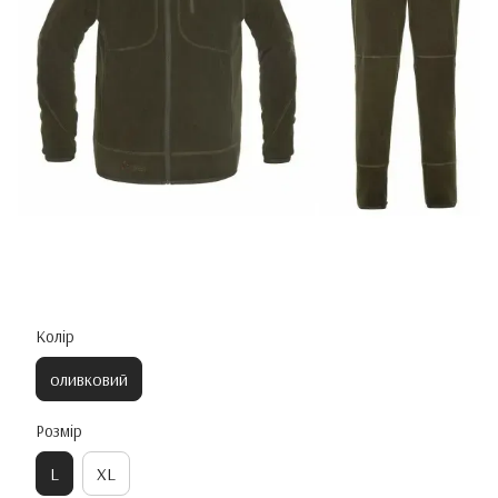
Колір
оливковий
Розмір
L
XL