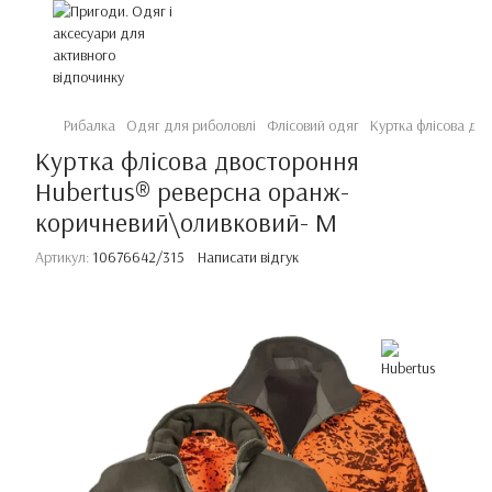
Рибалка
Одяг для риболовлі
Флісовий одяг
Куртка флісова дв
Куртка флісова двостороння
Hubertus® реверсна оранж-
коричневий\оливковий- М
Артикул:
10676642/315
Написати відгук