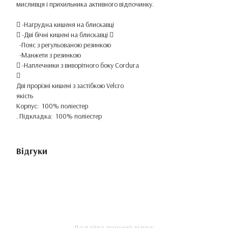
мисливця і прихильника активного відпочинку.
 -Нагрудна кишеня на блискавці
 -Дві бічні кишені на блискавці 
-Пояс з регульованою резинкою
-Манжети з резинкою
 -Наплечники з виворітного боку Cordura

Дві прорізні кишені з застібкою Velcro
якість
Корпус: 100% поліестер
. Підкладка: 100% поліестер
Відгуки
Додайте перший відгук