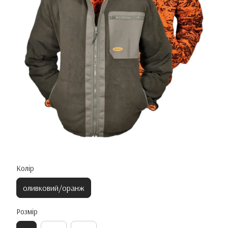
Колір
оливковий/оранж
Розмір