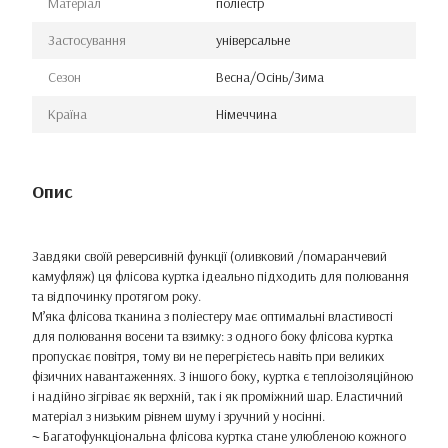
Матеріал
поліестр
Застосування
універсальне
Сезон
Весна/Осінь/Зима
Країна
Німеччина
Опис
Завдяки своїй реверсивній функції (оливковий /помаранчевий
камуфляж) ця флісова куртка ідеально підходить для полювання
та відпочинку протягом року.
М’яка флісова тканина з поліестеру має оптимальні властивості
для полювання восени та взимку: з одного боку флісова куртка
пропускає повітря, тому ви не перегрієтесь навіть при великих
фізичних навантаженнях. З іншого боку, куртка є теплоізоляційною
і надійно зігріває як верхній, так і як проміжний шар. Еластичний
матеріал з низьким рівнем шуму і зручний у носінні.
~ Багатофункціональна флісова куртка стане улюбленою кожного