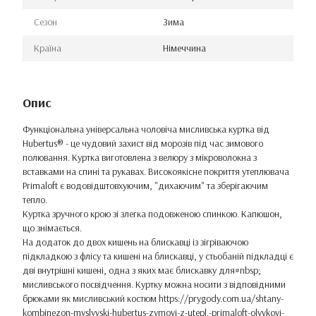
Сезон
Зима
Країна
Німеччина
Опис
Функціональна універсальна чоловіча мисливська куртка від
Hubertus® - це чудовий захист від морозів під час зимового
полювання. Куртка виготовлена ​​з велюру з мікроволокна з
вставками на спині та рукавах. Високоякісне покриття утеплювача
Primaloft є водовідштовхуючим, "дихаючим" та зберігаючим
тепло.
Куртка зручного крою зі злегка подовженою спинкою. Капюшон,
що знімається.
На додаток до двох кишень на блискавці із зігріваючою
підкладкою з флісу та кишені на блискавці, у стьобаній підкладці є
дві внутрішні кишені, одна з яких має блискавку для#nbsp;
мисливського посвідчення. Куртку можна носити з відповідними
брюками як мисливський костюм
https://prygody.com.ua/shtany-
kombinezon-myslyvski-hubertus-zymovi-z-utepl.-primaloft-olyvkovi-