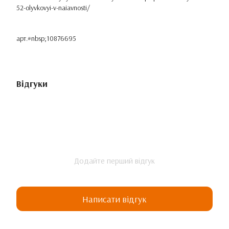
52-olyvkovyi-v-naiavnosti/
арт.#nbsp;10876695
Відгуки
Додайте перший відгук
Написати відгук