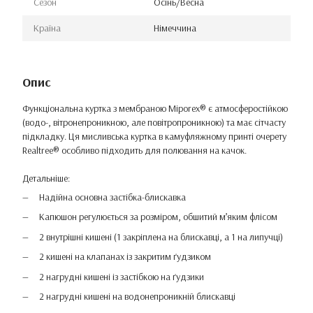
Сезон
Осінь/Весна
Країна
Німеччина
Опис
Функціональна куртка з мембраною Miporex® є атмосферостійкою
(водо-, вітронепроникною, але повітропроникною) та має сітчасту
підкладку. Ця мисливська куртка в камуфляжному принті очерету
Realtree® особливо підходить для полювання на качок.
Детальніше:
Надійна основна застібка-блискавка
Капюшон регулюється за розміром, обшитий м’яким флісом
2 внутрішні кишені (1 закріплена на блискавці, а 1 на липучці)
2 кишені на клапанах із закритим ґудзиком
2 нагрудні кишені із застібкою на ґудзики
2 нагрудні кишені на водонепроникній блискавці