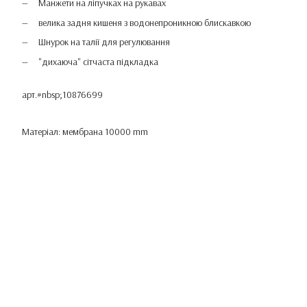
Манжети на ліпучках на рукавах
велика задня кишеня з водонепроникною блискавкою
Шнурок на талії для регулювання
"дихаюча" сітчаста підкладка
арт.#nbsp;10876699
Матеріал: мембрана 10000 mm