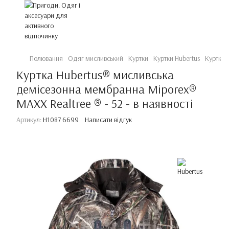
Полювання
Одяг мисливський
Куртки
Куртки Hubertus
Куртка 
Куртка Hubertus® мисливська
демісезонна мембранна Miporex®
MAXX Realtree ® - 52 - в наявності
Артикул:
H1087 6699
Написати відгук