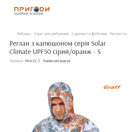
Рибалка
Одяг для риболовлі
Сорочки та футболки
Реглан з кап
Реглан з капюшоном серія Solar
Climate UPF50 сірий/оранж - S
Артикул:
964-CL-1
Написати відгук