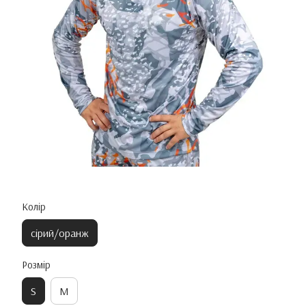
Колір
сірий/оранж
Розмір
S
M