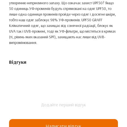
утворенню неприємного запаху. Що означає захист UPF50? Якщо
50 одиниць УФ-променів будуть спрямовані на одяг UPF50, то
лише одна одиниця променів пройде через одяг і досягне шкіри,
тобто наш одяг заблокує 98% УФ-променів. UPF50 GRAFF
Кліматичний одяг, що захищає від сонячної радіації, блокує як
UVA так і UVB-промені, тоді як УФ-фільтри, що містяться в кремах
(ті, рівень яких вказаний SPF), захищають нас лише від UVB-
випромінювання.
Відгуки
Додайте перший відгук
Написати відгук