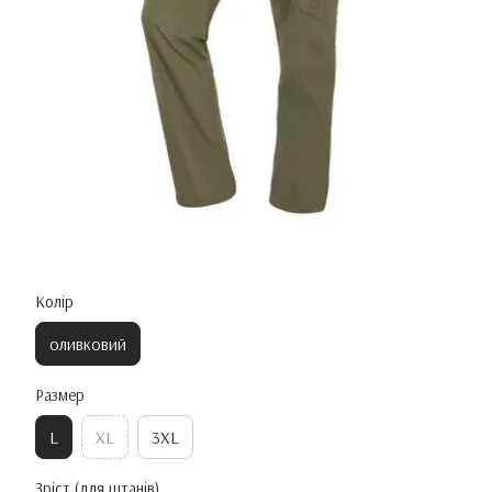
Колір
оливковий
Размер
L
XL
3XL
Зріст (для штанів)