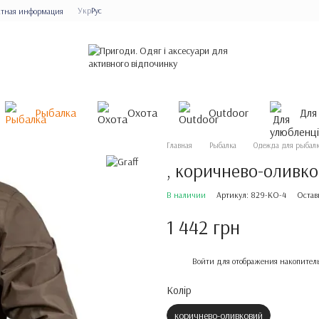
Укр
Рус
ктная информация
Рыбалка
Охота
Outdoor
Для
Главная
Рыбалка
Одежда для рыбал
, коричнево-оливк
В наличии
Артикул: 829-KO-4
Остав
1 442 грн
%
Войти
для отображения накопител
Колір
коричнево-оливковий