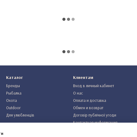
Каталог
Клиентам
Бренды
Вход в личный кабинет
Рыбалка
О нас
Охота
Оплата и доставка
Outdoor
Обмен и возврат
Для улюбленців
Договір публічної угоди
Контактная информация
ти
Мы в соцсетях