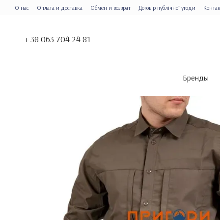
Перейти к основному контенту
О нас
Оплата и доставка
Обмен и возврат
Договір публічної угоди
Конта
+ 38 063 704 24 81
Бренды