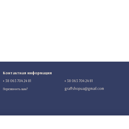
Контактная информация
+ 38 063 704 24 81
+ 38 063 704 24 81
graffshopua@gmail.com
Перезвонить вам?