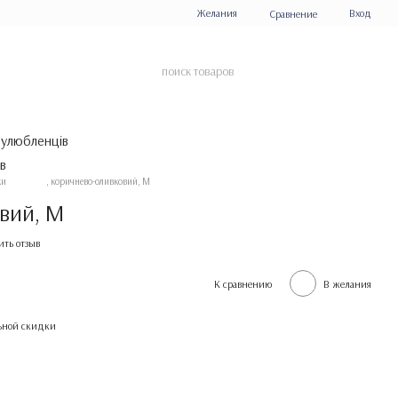
Желания
Вход
Сравнение
 улюбленців
ки
, коричнево-оливковий, M
овий, M
ить отзыв
К сравнению
В желания
ьной скидки