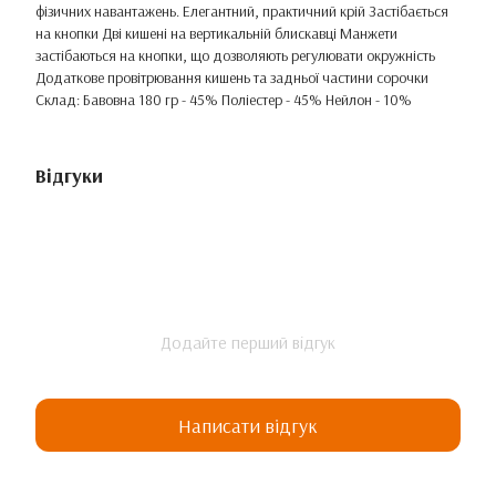
фізичних навантажень. Елегантний, практичний крій Застібається
на кнопки Дві кишені на вертикальній блискавці Манжети
застібаються на кнопки, що дозволяють регулювати окружність
Додаткове провітрювання кишень та задньої частини сорочки
Склад: Бавовна 180 гр - 45% Поліестер - 45% Нейлон - 10%
Відгуки
Додайте перший відгук
Написати відгук