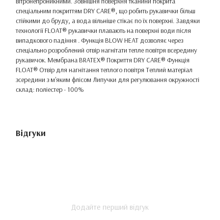
вітронепроникними. Зовнішня поверхня тканини покрита
спеціальним покриттям DRY CARE®, що робить рукавички більш
стійкими до бруду, а вода вільніше стікає по їх поверхні. Завдяки
технології FLOAT® рукавички плавають на поверхні води після
випадкового падіння . Функція BLOW HEAT дозволяє через
спеціально розроблений отвір нагнітати тепле повітря всередину
рукавичок. Мембрана BRATEX® Покриття DRY CARE® Функція
FLOAT® Отвір для нагнітання теплого повітря Теплий матеріал
зсередини з м'яким флісом Липучки для регулювання окружності
склад: поліестер - 100%
Відгуки
Додайте перший відгук