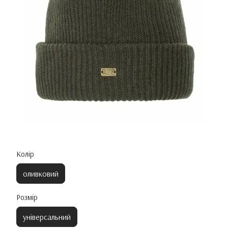
Колір
оливковий
Розмір
універсальний