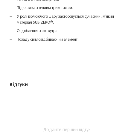
Підкладка з теплим трикотажем.
У ролі ізолюючого шару застосовується сучасний, м'який
матеріал SUB ZERO®.
Оздоблення з еко хутра.
Позаду світловідбиваючий елемент.
Відгуки
Додайте перший відгук