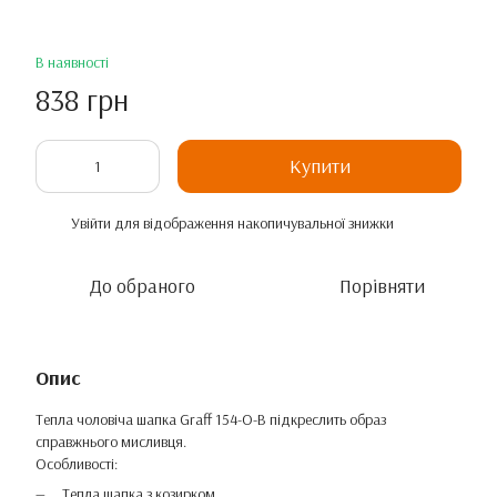
В наявності
838 грн
Купити
Увійти
для відображення накопичувальної знижки
%
До обраного
Порівняти
Опис
Тепла чоловіча шапка Graff 154-O-B підкреслить образ
справжнього мисливця.
Особливості:
Тепла шапка з козирком.