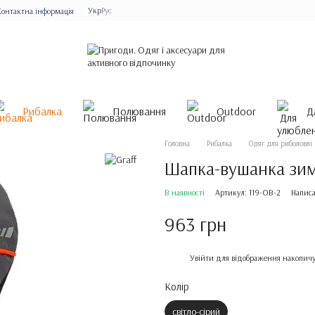
Укр
Рус
Контактна інформація
Рибалка
Полювання
Outdoor
Д
Головна
Рибалка
Одяг для риболовлі
Шапка-вушанка зимо
В наявності
Артикул: 119-OB-2
Написа
963 грн
%
Увійти
для відображення накопичу
Колір
світло-сірий