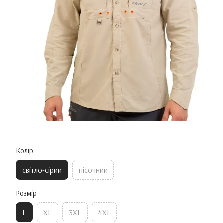
Колір
світло-сірий
пісочний
Розмір
L
XL
3XL
4XL