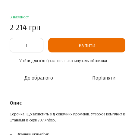
В наявності
2 214 грн
Купити
Увійти
для відображення накопичувальної знижки
%
До обраного
Порівняти
Опис
Сорочка, що захистить від сонячних променів. Утворює комплект із
штанами із серії 707.#nbsp;
Зручний крій#nbsp;