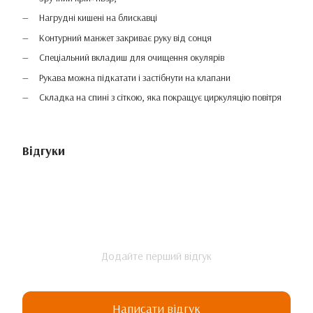
Нагрудні кишені на блискавці
Контурний манжет закриває руку від сонця
Спеціальний вкладиш для очищення окулярів
Рукава можна підкатати і застібнути на клапани
Складка на спині з сіткою, яка покращує циркуляцію повітря
Відгуки
Додайте перший відгук
Написати відгук