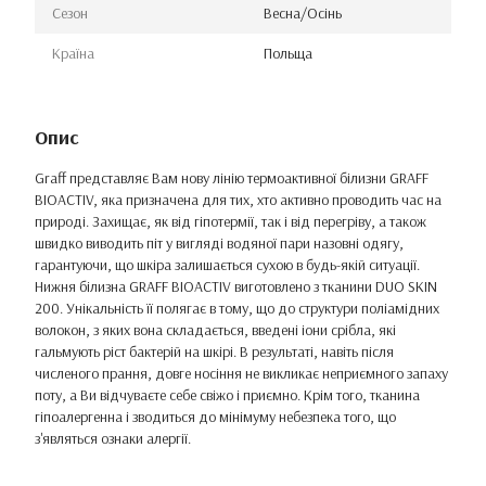
Сезон
Весна/Осінь
Країна
Польща
Опис
Graff представляє Вам нову лінію термоактивної білизни GRAFF
BIOACTIV, яка призначена для тих, хто активно проводить час на
природі. Захищає, як від гіпотермії, так і від перегріву, а також
швидко виводить піт у вигляді водяної пари назовні одягу,
гарантуючи, що шкіра залишається сухою в будь-якій ситуації.
Нижня білизна GRAFF BIOACTIV виготовлено з тканини DUO SKIN
200. Унікальність її полягає в тому, що до структури поліамідних
волокон, з яких вона складається, введені іони срібла, які
гальмують ріст бактерій на шкірі. В результаті, навіть після
численого прання, довге носіння не викликає неприємного запаху
поту, а Ви відчуваєте себе свіжо і приємно. Крім того, тканина
гіпоалергенна і зводиться до мінімуму небезпека того, що
з'являться ознаки алергії.