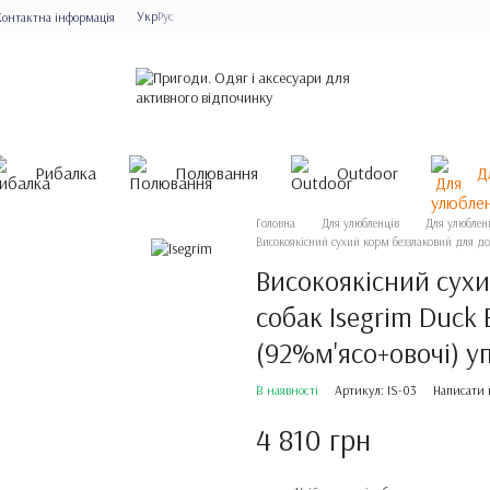
Укр
Рус
Контактна інформація
Рибалка
Полювання
Outdoor
Д
Головна
Для улюбленців
Для улюбленц
Високоякісний сухий корм беззлаковий для дор
Високоякісний сух
собак Isegrim Duck 
(92%м'ясо+овочі) уп
В наявності
Артикул: IS-03
Написати 
4 810 грн