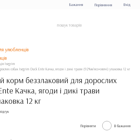
Бажання
Вхід
Порівняння
ля улюбленців
ів Isegrim
ослих собак Isegrim Duck Ente Качка, ягоди і дикі трави (92%м'ясо+овочі) упаковка 12 кг
ий корм беззлаковий для дорослих
Ente Качка, ягоди і дикі трави
аковка 12 кг
відгук
Порівняти
В бажання