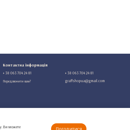
Контактна інформація
+ 38 063 704 24 81
+ 38 063 704 24 81
graffshopua@gmail.com
Передзвонити вам?
у. Ви можете
Погодитися