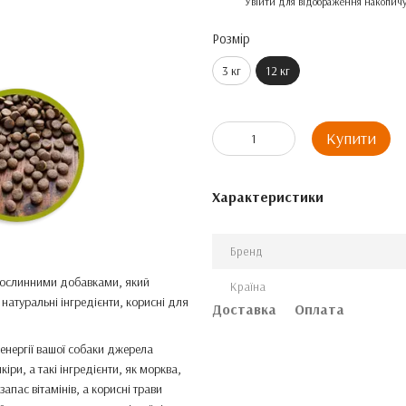
%
Увійти
для відображення накопичу
Розмір
3 кг
12 кг
Купити
Характеристики
Бренд
з рослинними добавками, який
Країна
 натуральні інгредієнти, корисні для
Доставка
Оплата
 енергії вашої собаки джерела
іри, а такі інгредієнти, як морква,
апас вітамінів, а корисні трави