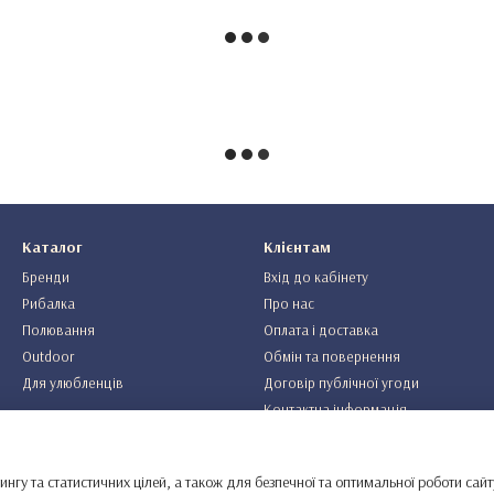
Каталог
Клієнтам
Бренди
Вхід до кабінету
Рибалка
Про нас
Полювання
Оплата і доставка
Outdoor
Обмін та повернення
Для улюбленців
Договір публічної угоди
Контактна інформація
Ми в соцмережах
ингу та статистичних цілей, а також для безпечної та оптимальної роботи сайт