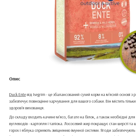
Опис
Duck Ente
від Isegrim - це збалансований сухий корм на м'ясній основі 
забезпечує повноцінне харчування для вашого собаки. Він містить тільки
здоров'я вихованця.
До складу входить качине м'ясо, багате на білок, а також необхідні для
вуглеводів - картопля і тапіока. Лососевий жир покращує стан шерсті та шк
горох і яблука сприяють зміцненню імунної системи. Ягоди забезпечують з