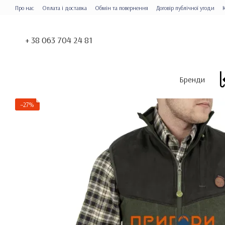
Перейти до основного контенту
Про нас
Оплата і доставка
Обмін та повернення
Договір публічної угоди
+ 38 063 704 24 81
Бренди
−27%