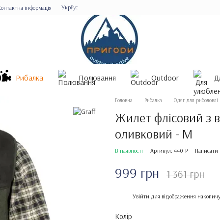
Укр
Рус
Контактна інформація
Рибалка
Полювання
Outdoor
Д
Головна
Рибалка
Одяг для риболовлі
Жилет флісовий з в
оливковий - M
В наявності
Артикул: 440-P
Написати 
999 грн
1 361 грн
%
Увійти
для відображення накопичу
Колір