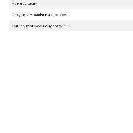
Не відбілювати!
Не сушити механічним способом!
Сушка у вертикальному положенні