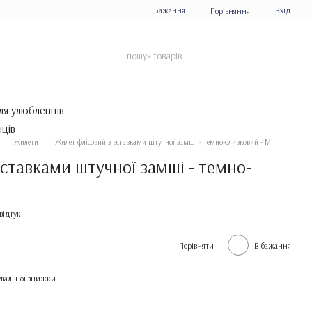
Бажання
Вхід
Порівняння
ля улюбленців
Жилети
Жилет флісовий з вставками штучної замші - темно-оливковий - M
ставками штучної замші - темно-
відгук
Порівняти
В бажання
вальної знижки