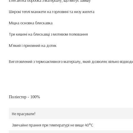
Елегантна обробка з матеріалу, що імітує замшу
Широкі теплі манжети на горловині та низу жилета
Міцна основна блискавка
Три кишені на блискавці з мотивом полювання
М'який і приємний на дотик
Виготовлений з термоактивного матеріалу, який дозволяє вільно відводи
Поліестер - 100%
Не прасувати!
Звичайне прання при температурі не вище 40°C